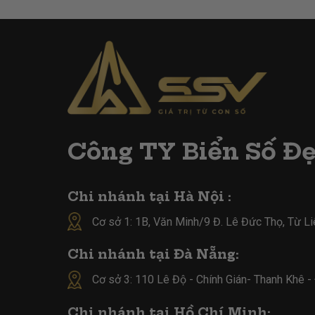
Công TY Biển Số Đ
Chi nhánh tại Hà Nội :
Cơ sở 1: 1B, Văn Minh/9 Đ. Lê Đức Thọ, Từ L
Chi nhánh tại Đà Nẵng:
Cơ sở 3: 110 Lê Độ - Chính Gián- Thanh Khê 
Chi nhánh tại Hồ Chí Minh: