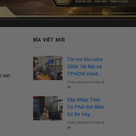
BÌA VIẾT MỚI
Tin vui đầu năm
2026: Hà Nội và
TP.HCM chính
 linh:
thức giảm mạnh
Chức năng bình luận bị
tắt
ở
lệ phí biển số xe
Tin
vui
Sáp Nhập Tỉnh:
đầu
Có Phải Đổi Biển
năm
2026:
Số Xe Hay
Hà
Không? Biển Số
Chức năng bình luận bị
Nội
tắt
ở
Xe Của 63 Tỉnh
và
Sáp
TP.HCM