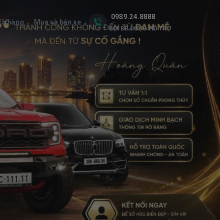
0989.24.8888
ch hàng
Mua và bán xe
GỌI ĐỂ ĐƯỢC HỖ TRỢ