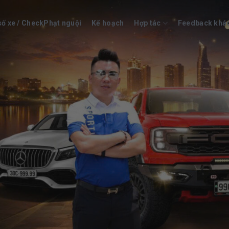
số xe / CheckPhạt nguội
Kế hoạch
Hợp tác
Feedback khá