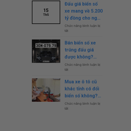
Thành Trước Khi
Nhập
chính
Đấu giá biển số
Sáp Nhập Thế
Tỉnh:
thức
15
xe mang về 5.200
Có
giảm
Nào?
Th5
Phải
tỷ đồng cho ngân
mạnh
Đổi
lệ
sách nhà nước
Chức năng bình luận bị
Biển
phí
tắt
ở
Số
biển
Đấu
Xe
số
giá
Hay
Bán biển số xe
xe
biển
Không?
trúng đấu giá
số
Biển
xe
được không?
Số
mang
Xe
Điều kiện là gì?
Chức năng bình luận bị
về
Của
tắt
ở
5.200
63
Bán
tỷ
Tỉnh
biển
đồng
Mua xe ô tô cũ
Thành
số
cho
Trước
khác tỉnh có đổi
xe
ngân
Khi
trúng
biển số không?
sách
Sáp
đấu
nhà
Nhập
Chi tiết thủ tục
Chức năng bình luận bị
giá
nước
Thế
tắt
ở
mà bạn nên biết
được
Nào?
Mua
không?
xe
Điều
ô
kiện
tô
là