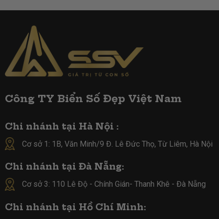
cũ
gì?
khác
tỉnh
có
đổi
biển
số
không?
Chi
tiết
thủ
tục
Công TY Biển Số Đẹp Việt Nam
mà
bạn
nên
Chi nhánh tại Hà Nội :
biết
Cơ sở 1: 1B, Văn Minh/9 Đ. Lê Đức Thọ, Từ Liêm, Hà Nội
Chi nhánh tại Đà Nẵng:
Cơ sở 3: 110 Lê Độ - Chính Gián- Thanh Khê - Đà Nẵng
Chi nhánh tại Hồ Chí Minh: