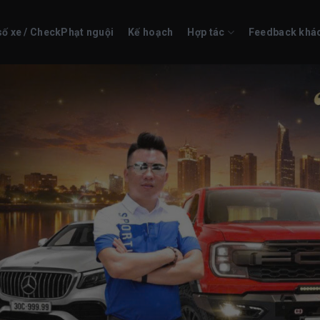
số xe / CheckPhạt nguội
Kế hoạch
Hợp tác
Feedback khá