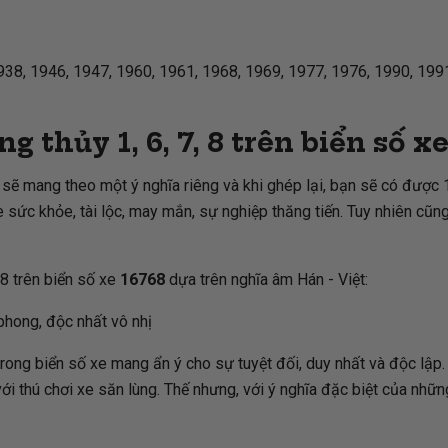
938, 1946, 1947, 1960, 1961, 1968, 1969, 1977, 1976, 1990, 1991
g thủy 1, 6, 7, 8 trên biển số x
sẽ mang theo một ý nghĩa riêng và khi ghép lại, bạn sẽ có được 1
ức khỏe, tài lộc, may mắn, sự nghiệp thăng tiến. Tuy nhiên cũng
 8 trên biển số xe
16768
dựa trên nghĩa âm Hán - Việt:
phong, độc nhất vô nhị
 trong biển số xe mang ẩn ý cho sự tuyệt đối, duy nhất và độc lậ
i thú chơi xe săn lùng. Thế nhưng, với ý nghĩa đặc biệt của nhữ