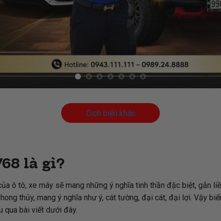
Dịch biển khác
68 là gì?
ủa ô tô, xe máy sẽ mang những ý nghĩa tinh thần đặc biệt, gắn li
 thủy, mang ý nghĩa như ý, cát tường, đại cát, đại lợi. Vậy biể
u qua bài viết dưới đây.