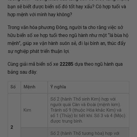
bạn sẽ biết được biển số đó tốt hay xấu? Có hợp tuổi và
hợp mệnh với mình hay không?
Trong văn hóa phương Đông, người ta cho rằng việc sở
hữu biển số xe hợp tuổi theo ngũ hành như một “lá bùa hộ
mệnh”, giúp xe vận hành suôn sẻ, đi lại bình an, thúc đẩy
sự nghiệp phát triển thuận lợi.
Cùng giải mã biển số xe
22285
dựa theo ngũ hành qua
bảng sau đây:
Số
Mệnh
Ý nghĩa
Số 2 (hành Thổ sinh Kim) hợp với
người quái Càn và Đoài (mệnh kim).
Kim
Tránh số 9 (thuộc Hỏa khắc Kim) và
số 1 (Thủy) bị tiết khí. Số 3 và 4 (Mộc)
được trung bình.
2
Số 2 (hành Thổ tương hòa) hợp với