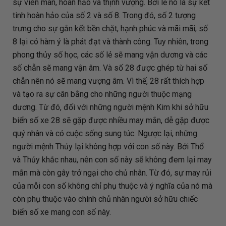
sự viên mãn, hoàn hảo và thịnh vượng. Bởi lẽ nó là sự kết
tinh hoàn hảo của số 2 và số 8. Trong đó, số 2 tượng
trưng cho sự gắn kết bền chặt, hạnh phúc và mãi mãi; số
8 lại có hàm ý là phát đạt và thành công. Tuy nhiên, trong
phong thủy số học, các số lẻ sẽ mang vận dương và các
số chẵn sẽ mang vận âm. Và số 28 được ghép từ hai số
chẵn nên nó sẽ mang vượng âm. Vì thế, 28 rất thích hợp
và tạo ra sự cân bằng cho những người thuộc mạng
dương. Từ đó, đối với những người mệnh Kim khi sở hữu
biển số xe 28 sẽ gặp được nhiều may mắn, dễ gặp được
quý nhân và có cuộc sống sung túc. Ngược lại, những
người mệnh Thủy lại không hợp với con số này. Bởi Thổ
và Thủy khắc nhau, nên con số này sẽ không đem lại may
mắn mà còn gây trở ngại cho chủ nhân. Từ đó, sự may rủi
của mỗi con số không chỉ phụ thuộc và ý nghĩa của nó mà
còn phụ thuộc vào chính chủ nhân người sở hữu chiếc
biển số xe mang con số này.