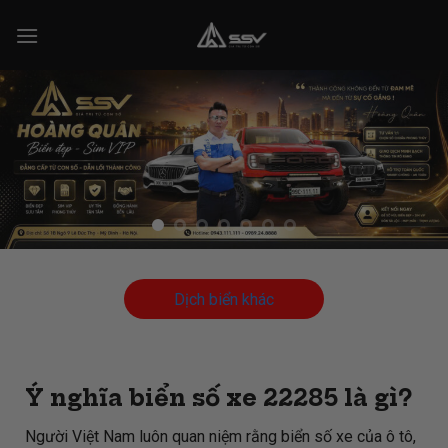
Skip
to
content
Dịch biển khác
Ý nghĩa biển số xe 22285 là gì?
Người Việt Nam luôn quan niệm rằng biển số xe của ô tô,