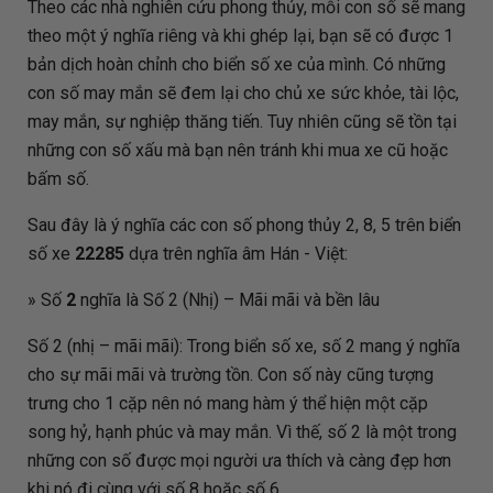
Theo các nhà nghiên cứu phong thủy, mỗi con số sẽ mang
theo một ý nghĩa riêng và khi ghép lại, bạn sẽ có được 1
bản dịch hoàn chỉnh cho biển số xe của mình. Có những
con số may mắn sẽ đem lại cho chủ xe sức khỏe, tài lộc,
may mắn, sự nghiệp thăng tiến. Tuy nhiên cũng sẽ tồn tại
những con số xấu mà bạn nên tránh khi mua xe cũ hoặc
bấm số.
Sau đây là ý nghĩa các con số phong thủy 2, 8, 5 trên biển
số xe
22285
dựa trên nghĩa âm Hán - Việt:
» Số
2
nghĩa là Số 2 (Nhị) – Mãi mãi và bền lâu
Số 2 (nhị – mãi mãi): Trong biển số xe, số 2 mang ý nghĩa
cho sự mãi mãi và trường tồn. Con số này cũng tượng
trưng cho 1 cặp nên nó mang hàm ý thể hiện một cặp
song hỷ, hạnh phúc và may mắn. Vì thế, số 2 là một trong
những con số được mọi người ưa thích và càng đẹp hơn
khi nó đi cùng với số 8 hoặc số 6.