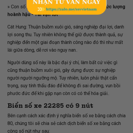
» Con số phong thủy
45
mang thêm ý nghĩa là:
Đức lượng
hoành hậu - Tài vận tốt
Cát Hung: Thuận buồm xuôi gió, sáng nghiệp đại lợi, danh
lợi song thu. Tuy nhiên không thể giữ được thành quả, sự
nghiệp đến một giai đoạn thành công nào đó thì như mất
lái giữa dòng, dễ rơi vào nguy nan..
Người dùng số này là bậc đại ý chí, làm bất cứ việc gì
cũng thuận buồm xuôi gió, gây dựng được sự nghiệp
người người ngưỡng mộ. Tuy nhiên, luôn phải thật cẩn
trọng, suy tính thấu đáo để không đi sai đường, vun bồi
phước đức để khi gặp nạn còn có có thể hóa giải..
Biển số xe
22285
có 9 nút
Bên cạnh cách xác định ý nghĩa biển số xe bằng cách chia
80, chúng tôi sẽ chia sẻ cách dịch biển số xe bằng cách
cộng số nút như sau: