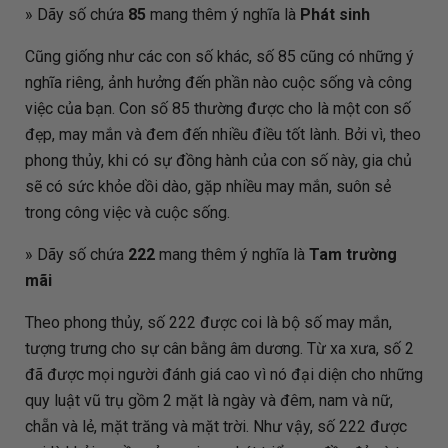
» Dãy số chứa
85
mang thêm ý nghĩa là
Phát sinh
Cũng giống như các con số khác, số 85 cũng có những ý
nghĩa riêng, ảnh hưởng đến phần nào cuộc sống và công
việc của bạn. Con số 85 thường được cho là một con số
đẹp, may mắn và đem đến nhiều điều tốt lành. Bởi vì, theo
phong thủy, khi có sự đồng hành của con số này, gia chủ
sẽ có sức khỏe dồi dào, gặp nhiều may mắn, suôn sẻ
trong công việc và cuộc sống.
» Dãy số chứa
222
mang thêm ý nghĩa là
Tam trường
mãi
Theo phong thủy, số 222 được coi là bộ số may mắn,
tượng trưng cho sự cân bằng âm dương. Từ xa xưa, số 2
đã được mọi người đánh giá cao vì nó đại diện cho những
quy luật vũ trụ gồm 2 mặt là ngày và đêm, nam và nữ,
chẵn và lẻ, mặt trăng và mặt trời. Như vậy, số 222 được