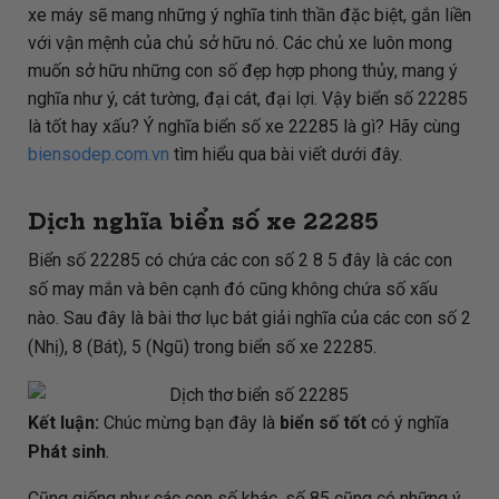
xe máy sẽ mang những ý nghĩa tinh thần đặc biệt, gắn liền
với vận mệnh của chủ sở hữu nó. Các chủ xe luôn mong
muốn sở hữu những con số đẹp hợp phong thủy, mang ý
nghĩa như ý, cát tường, đại cát, đại lợi. Vậy biển số 22285
là tốt hay xấu? Ý nghĩa biển số xe 22285 là gì? Hãy cùng
biensodep.com.vn
tìm hiểu qua bài viết dưới đây.
Dịch nghĩa biển số xe 22285
Biển số 22285 có chứa các con số 2 8 5 đây là các con
số may mắn và bên cạnh đó cũng không chứa số xấu
nào. Sau đây là bài thơ lục bát giải nghĩa của các con số 2
(Nhị), 8 (Bát), 5 (Ngũ) trong biển số xe 22285.
Kết luận:
Chúc mừng bạn đây là
biển số tốt
có ý nghĩa
Phát sinh
.
Cũng giống như các con số khác, số 85 cũng có những ý