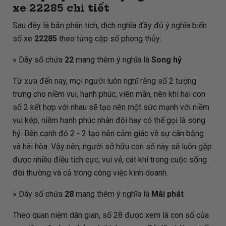
xe
22285
chi tiết
Sau đây là bản phân tích, dịch nghĩa đầy đủ ý nghĩa biển
số xe
22285
theo từng cặp số phong thủy:
» Dãy số chứa
22
mang thêm ý nghĩa là
Song hỷ
Từ xưa đến nay, mọi người luôn nghĩ rằng số 2 tượng
trưng cho niềm vui, hạnh phúc, viên mãn, nên khi hai con
số 2 kết hợp với nhau sẽ tạo nên một sức mạnh với niềm
vui kép, niềm hạnh phúc nhân đôi hay có thể gọi là song
hỷ. Bên cạnh đó 2 - 2 tạo nên cảm giác về sự cân bằng
và hài hòa. Vậy nên, người sở hữu con số này sẽ luôn gặp
được nhiều điều tích cực, vui vẻ, cát khí trong cuộc sống
đời thường và cả trong công việc kinh doanh.
» Dãy số chứa
28
mang thêm ý nghĩa là
Mãi phát
Theo quan niệm dân gian, số 28 được xem là con số của