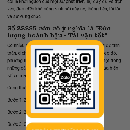
coi là khởi nguồn của mọi sự phát triển, sự đầy đủ và trọn
vẹn, đem đến khả năng sinh sôi nảy nở, thăng tiến, tài lộc
và sự vững chắc.
Số
22285
còn có ý nghĩa là “Đức
lượng hoành hậu - Tài vận tốt”
Có nhiều phương pháp đã và đang được áp dụng để tính
toán, dịch ý nghĩa biển số xe theo phong thủy. Theo đó,
phương thức dịch dựa trên phép chia cho 80 là một trong
những cách phổ biến để xác định được ý nghĩa của biển
số xe mà mình đang sở hữu.
Công thức tính đối với biển số
22285
như sau:
Bước 1: 22285 / 80 = 278.563
Bước 2: 278.563 - 278 = 0.563
Bước 3: 0.563 * 80 = 45