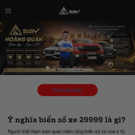
Skip
to
content
Dịch biển khác
Ý nghĩa biển số xe 29999 là gì?
Người Việt Nam luôn quan niệm rằng biển số xe của ô tô,