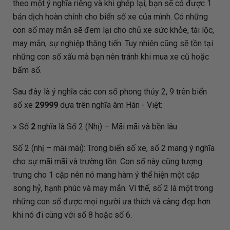
theo một ý nghĩa riêng và khi ghép lại, bạn sẽ có được 1
bản dịch hoàn chỉnh cho biển số xe của mình. Có những
con số may mắn sẽ đem lại cho chủ xe sức khỏe, tài lộc,
may mắn, sự nghiệp thăng tiến. Tuy nhiên cũng sẽ tồn tại
những con số xấu mà bạn nên tránh khi mua xe cũ hoặc
bấm số.
Sau đây là ý nghĩa các con số phong thủy 2, 9 trên biển
số xe
29999
dựa trên nghĩa âm Hán - Việt:
» Số
2
nghĩa là Số 2 (Nhị) – Mãi mãi và bền lâu
Số 2 (nhị – mãi mãi): Trong biển số xe, số 2 mang ý nghĩa
cho sự mãi mãi và trường tồn. Con số này cũng tượng
trưng cho 1 cặp nên nó mang hàm ý thể hiện một cặp
song hỷ, hạnh phúc và may mắn. Vì thế, số 2 là một trong
những con số được mọi người ưa thích và càng đẹp hơn
khi nó đi cùng với số 8 hoặc số 6.