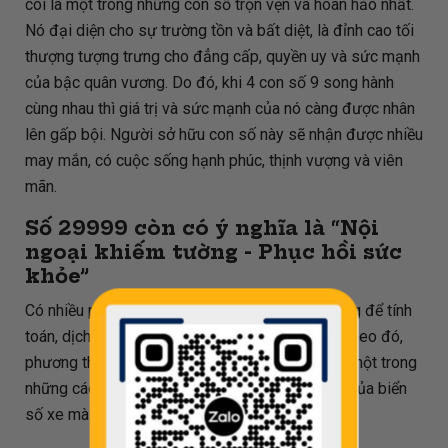
coi là một trong những con số trọn vẹn và hoàn hảo nhất.
Nó đại diện cho sự trường tồn và bất diệt, là đỉnh cao tối
thượng tượng trưng cho đẳng cấp, quyền uy và sức mạnh
của bậc quân vương. Do đó, khi 4 con số 9 song hành
cùng nhau thì giá trị và sức mạnh của nó càng được nhân
lên gấp bội. Người sở hữu con số này sẽ nhận được nhiều
may mắn, có cuộc sống hạnh phúc, thịnh vượng và viên
mãn.
Số
29999
còn có ý nghĩa là “Nội
ngoại khiếm tường - Phục hồi sức
khỏe”
Có nhiều phương pháp đã và đang được áp dụng để tính
toán, dịch ý nghĩa biển số xe theo phong thủy. Theo đó,
phương thức dịch dựa trên phép chia cho 80 là một trong
những cách phổ biến để xác định được ý nghĩa của biển
số xe mà mình đang sở hữu.