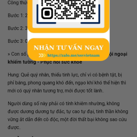
Công thức tính đối với biển số
29999
như sau:
Bước 1: 29999 / 80 = 374.988
Bước 2: 374.988 - 374 = 0.988
Bước 3: 0.988 * 80 = 79
» Con số phong thủy
79
mang thêm ý nghĩa là:
Nội ngoại
khiếm tường - Phục hồi sức khỏe
Hung: Quẻ quý nhân, thiếu tinh lực, chỉ vì có bệnh tật, bị
phỉ báng, phong quang khó đến, ngạo khí khó thể hiện thì
mới có quý nhân tương trợ, mới được tốt lành..
Người dùng số này phải có tính khiêm nhường, không
được dương dương tự đắc, tự cao tự đại, tinh thần không
vững ắt dẫn đến cô độc, một đời thất bại không sao cứu
được..