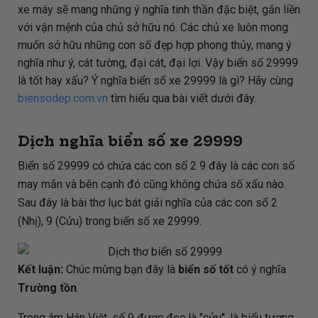
xe máy sẽ mang những ý nghĩa tinh thần đặc biệt, gắn liền
với vận mệnh của chủ sở hữu nó. Các chủ xe luôn mong
muốn sở hữu những con số đẹp hợp phong thủy, mang ý
nghĩa như ý, cát tường, đại cát, đại lợi. Vậy biển số 29999
là tốt hay xấu? Ý nghĩa biển số xe 29999 là gì? Hãy cùng
biensodep.com.vn
tìm hiểu qua bài viết dưới đây.
Dịch nghĩa biển số xe 29999
Biển số 29999 có chứa các con số 2 9 đây là các con số
may mắn và bên cạnh đó cũng không chứa số xấu nào.
Sau đây là bài thơ lục bát giải nghĩa của các con số 2
(Nhị), 9 (Cửu) trong biển số xe 29999.
Kết luận:
Chúc mừng bạn đây là
biển số tốt
có ý nghĩa
Trường tồn
.
Trong âm Hán Việt, số 9 được đọc là "cửu", là biểu tượng