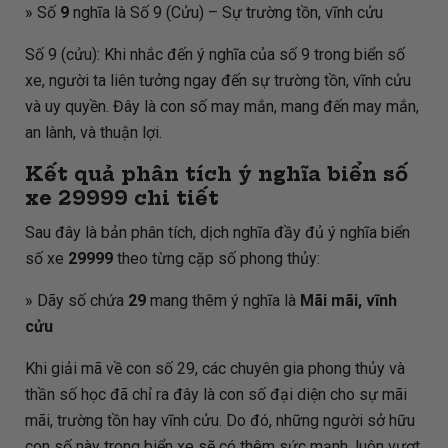
» Số
9
nghĩa là Số 9 (Cửu) – Sự trường tồn, vĩnh cửu
Số 9 (cửu): Khi nhắc đến ý nghĩa của số 9 trong biển số
xe, người ta liên tưởng ngay đến sự trường tồn, vĩnh cửu
và uy quyền. Đây là con số may mắn, mang đến may mắn,
an lành, và thuận lợi.
Kết quả phân tích ý nghĩa biển số
xe
29999
chi tiết
Sau đây là bản phân tích, dịch nghĩa đầy đủ ý nghĩa biển
số xe
29999
theo từng cặp số phong thủy:
» Dãy số chứa
29
mang thêm ý nghĩa là
Mãi mãi, vĩnh
cửu
Khi giải mã về con số 29, các chuyên gia phong thủy và
thần số học đã chỉ ra đây là con số đại diện cho sự mãi
mãi, trường tồn hay vĩnh cửu. Do đó, những người sở hữu
con số này trong biển xe sẽ có thêm sức mạnh, luôn vượt