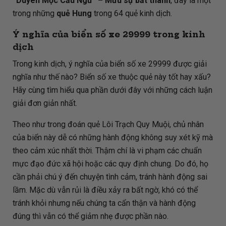
“Duyên Mộc Cầu Ngư” – Mưu sự bất thành
, đây là một
trong những
quẻ Hung
trong 64 quẻ kinh dịch.
Ý nghĩa của biển số xe 29999 trong kinh
dịch
Trong kinh dịch, ý nghĩa của biển số xe 29999 được giải
nghĩa như thế nào? Biển số xe thuộc quẻ này tốt hay xấu?
Hãy cùng tìm hiểu qua phần dưới đây với những cách luận
giải đơn giản nhất.
Theo như trong đoán quẻ Lôi Trạch Quy Muội, chủ nhân
của biển này dễ có những hành động không suy xét kỹ mà
theo cảm xúc nhất thời. Thậm chí là vi phạm các chuẩn
mực đạo đức xã hội hoặc các quy định chung. Do đó, họ
cần phải chú ý đến chuyện tình cảm, tránh hành động sai
lầm. Mặc dù vẫn rủi là điều xảy ra bất ngờ, khó có thể
tránh khỏi nhưng nếu chúng ta cẩn thận và hành động
đúng thì vẫn có thể giảm nhẹ được phần nào.