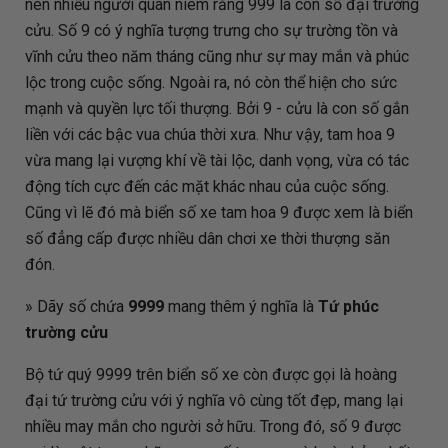
nên nhiều người quan niêm rằng 999 là con số đại trường
cửu. Số 9 có ý nghĩa tượng trưng cho sự trường tồn và
vĩnh cửu theo năm tháng cũng như sự may mắn và phúc
lộc trong cuộc sống. Ngoài ra, nó còn thể hiện cho sức
mạnh và quyền lực tối thượng. Bởi 9 - cửu là con số gắn
liền với các bậc vua chúa thời xưa. Như vậy, tam hoa 9
vừa mang lại vượng khí về tài lộc, danh vọng, vừa có tác
động tích cực đến các mặt khác nhau của cuộc sống.
Cũng vì lẽ đó mà biển số xe tam hoa 9 được xem là biển
số đẳng cấp được nhiều dân chơi xe thời thượng săn
đón.
» Dãy số chứa
9999
mang thêm ý nghĩa là
Tứ phúc
trường cửu
Bộ tứ quý 9999 trên biển số xe còn được gọi là hoàng
đại tứ trường cửu với ý nghĩa vô cùng tốt đẹp, mang lại
nhiều may mắn cho người sở hữu. Trong đó, số 9 được