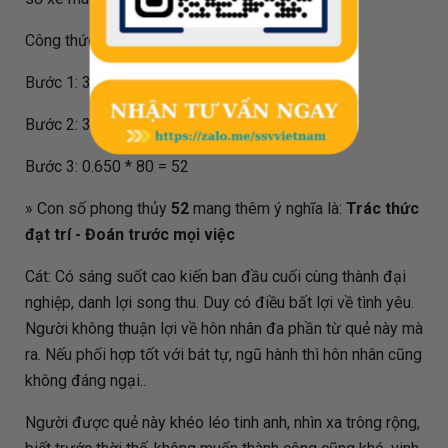
Công thức tính đối với biển số
31972
như sau:
Bước 1: 31972 / 80 = 399.650
Bước 2: 399.650 - 399 = 0.650
Bước 3: 0.650 * 80 = 52
» Con số phong thủy
52
mang thêm ý nghĩa là:
Trác thức
đạt trí - Đoán trước mọi việc
Cát: Có sáng suốt cao kiến ban đầu cuối cùng thành đại
nghiệp, danh lợi song thu. Duy có điều bất lợi về tình yêu.
Người không thuận lợi về hôn nhân đa phần từ quẻ này mà
ra. Nếu phối hợp tốt với bát tự, ngũ hành thì hôn nhân cũng
không đáng ngại..
Người được quẻ này khéo léo tinh anh, nhìn xa trông rộng,