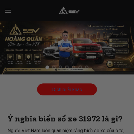
Skip
to
content
Dịch biển khác
Ý nghĩa biển số xe 31972 là gì?
Người Việt Nam luôn quan niệm rằng biển số xe của ô tô,