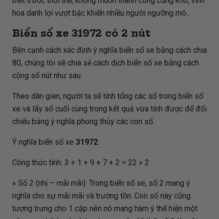
biết trước thời thế, không muốn thành công cũng khó, vinh
hoa danh lợi vượt bậc khiến nhiều người ngưỡng mộ..
Biển số xe
31972
có 2 nút
Bên cạnh cách xác định ý nghĩa biển số xe bằng cách chia
80, chúng tôi sẽ chia sẻ cách dịch biển số xe bằng cách
cộng số nút như sau:
Theo dân gian, người ta sẽ tính tổng các số trong biển số
xe và lấy số cuối cùng trong kết quả vừa tính được để đối
chiếu bảng ý nghĩa phong thủy các con số.
Ý nghĩa biển số xe
31972
:
Công thức tính: 3 + 1 + 9 + 7 + 2 = 22 » 2
» Số 2 (nhị – mãi mãi): Trong biển số xe, số 2 mang ý
nghĩa cho sự mãi mãi và trường tồn. Con số này cũng
tượng trưng cho 1 cặp nên nó mang hàm ý thể hiện một