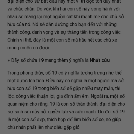
đại diện cho sự bắt đầu hay một vị trí độc tôn duy nhất
và chắc chắn. Do vậy, khi hai con số này song hành với
nhau sẽ mang lại một nguồn cát khí mạnh mẽ cho chủ sở
hữu của nó. Nó sẽ dẫn đường cho bạn đến với những
thành công, danh vọng và sự thăng tiến trong công việc.
Chính vì thế, đây là một con số mà hầu hết các chủ xe
mong muốn có được.
» Dãy số chứa
19
mang thêm ý nghĩa là
Nhất cửu
Trong phong thủy, số 19 có ý nghĩa tượng trưng như thể
một bước lên tiên. Điều này có nghĩa là một người mà sở
hữu con số 19 trong biển số sẽ gặp nhiều may mắn, tài
lộc, công việc thuận lợi, gia đình ấm êm. Ngoài ra, một số
quan niệm cho rằng, 19 là con số thần thánh, đại diện cho
sự sinh sôi nảy nở, quyền lực và sức mạnh. Do đó, số 19
là một con số đẹp, thích hợp để làm biển số xe, nó giúp
chủ nhân phất lên như diều gặp gió.