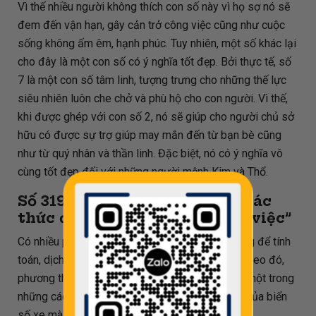
Vì thế nhiều người không thích con số này vì họ sợ nó sẽ
đem đến vận hạn, gây cản trở công việc cũng như cuộc
sống không ấm êm, hạnh phúc. Tuy nhiên, một số khác lại
cho đây là một con số có ý nghĩa tốt đẹp. Bởi thực tế, số
7 là một con số tâm linh, tượng trưng cho những thế lực
siêu nhiên luôn che chở và phù hộ cho con người. Vì thế,
khi được ghép với con số 2, nó sẽ giúp cho người chủ sở
hữu có được sự trợ giúp may mắn đến từ bạn bè cũng
như từ quý nhân và thần linh. Đặc biệt, nó có ý nghĩa vô
cùng tốt đẹp đối với những người mệnh Kim và Thổ.
Số
31972
còn có ý nghĩa là “Trác
thức đạt trí - Đoán trước mọi việc”
Có nhiều phương pháp đã và đang được áp dụng để tính
toán, dịch ý nghĩa biển số xe theo phong thủy. Theo đó,
phương thức dịch dựa trên phép chia cho 80 là một trong
những cách phổ biến để xác định được ý nghĩa của biển
số xe mà mình đang sở hữu.