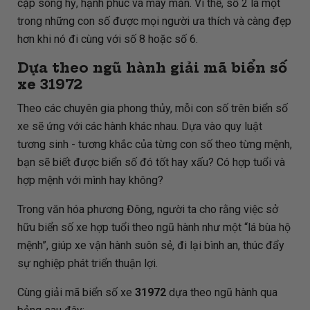
cặp song hỷ, hạnh phúc và may mắn. Vì thế, số 2 là một
trong những con số được mọi người ưa thích và càng đẹp
hơn khi nó đi cùng với số 8 hoặc số 6.
Dựa theo ngũ hành giải mã biển số
xe
31972
Theo các chuyên gia phong thủy, mỗi con số trên biển số
xe sẽ ứng với các hành khác nhau. Dựa vào quy luật
tương sinh - tương khắc của từng con số theo từng mệnh,
bạn sẽ biết được biển số đó tốt hay xấu? Có hợp tuổi và
hợp mệnh với mình hay không?
Trong văn hóa phương Đông, người ta cho rằng việc sở
hữu biển số xe hợp tuổi theo ngũ hành như một “lá bùa hộ
mệnh”, giúp xe vận hành suôn sẻ, đi lại bình an, thúc đẩy
sự nghiệp phát triển thuận lợi.
Cùng giải mã biển số xe
31972
dựa theo ngũ hành qua