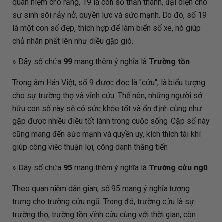
quan niệm cho rằng, 19 là con số thần thánh, đại diện cho
sự sinh sôi nảy nở, quyền lực và sức mạnh. Do đó, số 19
là một con số đẹp, thích hợp để làm biển số xe, nó giúp
chủ nhân phất lên như diều gặp gió.
» Dãy số chứa
99
mang thêm ý nghĩa là
Trường tồn
Trong âm Hán Việt, số 9 được đọc là "cửu", là biểu tượng
cho sự trường thọ và vĩnh cửu. Thế nên, những người sở
hữu con số này sẽ có sức khỏe tốt và ổn định cũng như
gặp được nhiều điều tốt lành trong cuộc sống. Cặp số này
cũng mang đến sức mạnh và quyền uy, kích thích tài khí
giúp công việc thuận lợi, công danh thăng tiến.
» Dãy số chứa
95
mang thêm ý nghĩa là
Trường cửu ngũ
Theo quan niệm dân gian, số 95 mang ý nghĩa tượng
trưng cho trường cửu ngũ. Trong đó, trường cửu là sự
trường thọ, trường tồn vĩnh cửu cùng với thời gian; còn