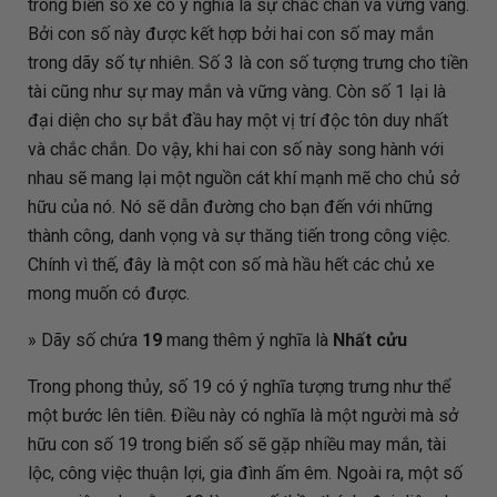
trong biển số xe có ý nghĩa là sự chắc chắn và vững vàng.
Bởi con số này được kết hợp bởi hai con số may mắn
trong dãy số tự nhiên. Số 3 là con số tượng trưng cho tiền
tài cũng như sự may mắn và vững vàng. Còn số 1 lại là
đại diện cho sự bắt đầu hay một vị trí độc tôn duy nhất
và chắc chắn. Do vậy, khi hai con số này song hành với
nhau sẽ mang lại một nguồn cát khí mạnh mẽ cho chủ sở
hữu của nó. Nó sẽ dẫn đường cho bạn đến với những
thành công, danh vọng và sự thăng tiến trong công việc.
Chính vì thế, đây là một con số mà hầu hết các chủ xe
mong muốn có được.
» Dãy số chứa
19
mang thêm ý nghĩa là
Nhất cửu
Trong phong thủy, số 19 có ý nghĩa tượng trưng như thể
một bước lên tiên. Điều này có nghĩa là một người mà sở
hữu con số 19 trong biển số sẽ gặp nhiều may mắn, tài
lộc, công việc thuận lợi, gia đình ấm êm. Ngoài ra, một số