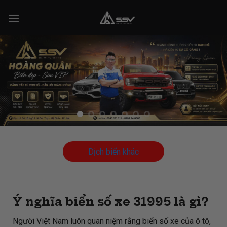
Skip
to
content
Dịch biển khác
Ý nghĩa biển số xe 31995 là gì?
Người Việt Nam luôn quan niệm rằng biển số xe của ô tô,