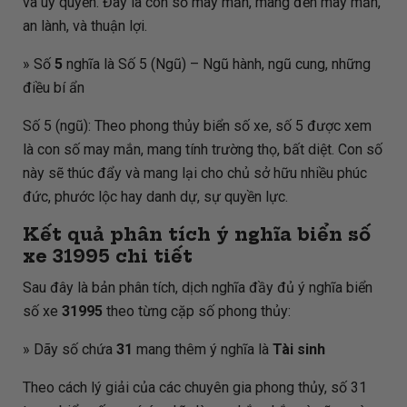
và uy quyền. Đây là con số may mắn, mang đến may mắn,
an lành, và thuận lợi.
» Số
5
nghĩa là Số 5 (Ngũ) – Ngũ hành, ngũ cung, những
điều bí ẩn
Số 5 (ngũ): Theo phong thủy biển số xe, số 5 được xem
là con số may mắn, mang tính trường thọ, bất diệt. Con số
này sẽ thúc đẩy và mang lại cho chủ sở hữu nhiều phúc
đức, phước lộc hay danh dự, sự quyền lực.
Kết quả phân tích ý nghĩa biển số
xe
31995
chi tiết
Sau đây là bản phân tích, dịch nghĩa đầy đủ ý nghĩa biển
số xe
31995
theo từng cặp số phong thủy:
» Dãy số chứa
31
mang thêm ý nghĩa là
Tài sinh
Theo cách lý giải của các chuyên gia phong thủy, số 31