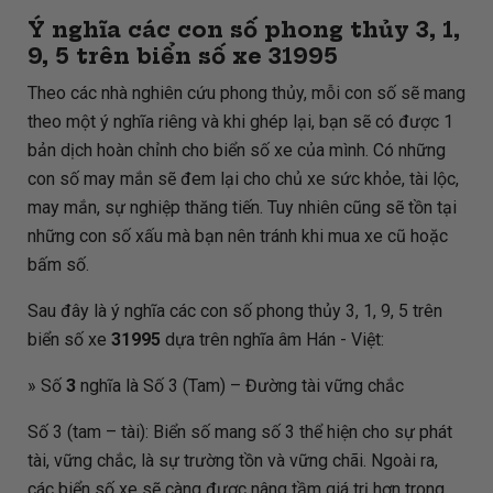
Ý nghĩa các con số phong thủy 3, 1,
9, 5 trên biển số xe
31995
Theo các nhà nghiên cứu phong thủy, mỗi con số sẽ mang
theo một ý nghĩa riêng và khi ghép lại, bạn sẽ có được 1
bản dịch hoàn chỉnh cho biển số xe của mình. Có những
con số may mắn sẽ đem lại cho chủ xe sức khỏe, tài lộc,
may mắn, sự nghiệp thăng tiến. Tuy nhiên cũng sẽ tồn tại
những con số xấu mà bạn nên tránh khi mua xe cũ hoặc
bấm số.
Sau đây là ý nghĩa các con số phong thủy 3, 1, 9, 5 trên
biển số xe
31995
dựa trên nghĩa âm Hán - Việt:
» Số
3
nghĩa là Số 3 (Tam) – Đường tài vững chắc
Số 3 (tam – tài): Biển số mang số 3 thể hiện cho sự phát
tài, vững chắc, là sự trường tồn và vững chãi. Ngoài ra,
các biển số xe sẽ càng được nâng tầm giá trị hơn trong