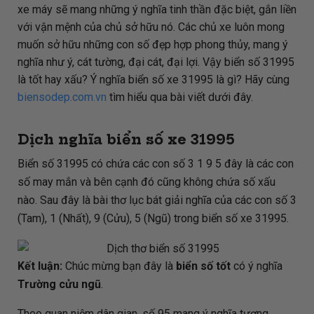
xe máy sẽ mang những ý nghĩa tinh thần đặc biệt, gắn liền
với vận mệnh của chủ sở hữu nó. Các chủ xe luôn mong
muốn sở hữu những con số đẹp hợp phong thủy, mang ý
nghĩa như ý, cát tường, đại cát, đại lợi. Vậy biển số 31995
là tốt hay xấu? Ý nghĩa biển số xe 31995 là gì? Hãy cùng
biensodep.com.vn
tìm hiểu qua bài viết dưới đây.
Dịch nghĩa biển số xe 31995
Biển số 31995 có chứa các con số 3 1 9 5 đây là các con
số may mắn và bên cạnh đó cũng không chứa số xấu
nào. Sau đây là bài thơ lục bát giải nghĩa của các con số 3
(Tam), 1 (Nhất), 9 (Cửu), 5 (Ngũ) trong biển số xe 31995.
Kết luận:
Chúc mừng bạn đây là
biển số tốt
có ý nghĩa
Trường cửu ngũ
.
Theo quan niệm dân gian, số 95 mang ý nghĩa tượng