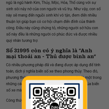
ngũ là ngũ hành Kim, Thủy, Mộc, Hỏa, Thổ cùng với sự
sinh sôi nảy nở của con người và vũ trụ. Như vậy, con số
này sẽ mang đến nguồi sinh khí vô tận, đem đến nhiều
thuận lợi giúp bạn có cơ hội chạm đến đỉnh của thành
công. Điều này cũng chứng tỏ, những người sở hữu con
số này đều là những người có phúc đức và được nhiều
quý nhân tương trợ.
Số
31995
còn có ý nghĩa là “Anh
mại thoái an - Thủ được binh an”
Có nhiều phương pháp đã và đang được áp dụng để tính
toán, dịch ý nghĩa biển số xe theo phong thủy. Theo đó,
phương thức dịch dựa trên phép chia cho 80 là một trong
những cách phổ biến để xác định được ý nghĩa của biển
số xe mà mình đang sở hữu.
Công thức tính đối với biển số
31995
như sau: