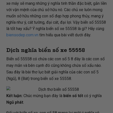
xe máy sẽ mang những ý nghĩa tinh thần đặc biệt, gắn liền
với vận mệnh của chủ sở hữu nó. Các chủ xe luôn mong
muốn sở hữu những con số đẹp hợp phong thủy, mang ý
nghĩa như ý, cát tường, đại cát, đại lợi. Vậy biển số 55558
là tốt hay xấu? Ý nghĩa biển số xe 55558 là gì? Hãy cùng
biensodep.com.vn
tìm hiểu qua bài viết dưới đây.
Dịch nghĩa biển số xe 55558
Biển số 55558 có chứa các con số 5 8 đây là các con số
may mắn và bên cạnh đó cũng không chứa số xấu nào.
Sau đây là bài thơ lục bát giải nghĩa của các con số 5
(Ngũ), 8 (Bát) trong biển số xe 55558.
Kết luận:
Chúc mừng bạn đây là
biển số tốt
có ý nghĩa
Ngũ phát
.
Đối với biển số xe, con số 58 mang lại một ý nghĩa vô