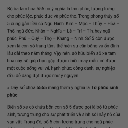
Bộ ba tam hoa 555 có ý nghĩa là tam phúc, tượng trưng
cho phúc lộc, phúc đức và phúc thọ. Trong phong thủy số
5 cũng gắn liền cả Ngũ Hành: Kim – Mộc – Thủy – Hỏa –
Thổ; ngũ đức: Nhân – Nghĩa – Lễ – Trí – Tín; hay ngũ
phúc: Phú – Quý – Thọ – Khang – Ninh. Số 5 còn được
xem là con số trung tâm, thể hiện sự cân bằng và ổn định
lâu dài theo năm tháng. Vậy nên, sở hữu biển số xe tam
hoa này sẽ giúp bạn gặp được nhiều may mắn, có được
một cuộc sống vui vẻ, hạnh phúc; công danh, sự nghiệp
đều dễ dàng đạt được như ý nguyện.
» Dãy số chứa
5555
mang thêm ý nghĩa là
Tứ phúc sinh
phúc
Biển số xe có chứa bốn con số 5 được gọi là bộ tứ phúc
sinh, tượng trưng cho sự phát triển và sinh sôi nảy nở của
vạn vật. Trong đó, số 5 còn tượng trưng cho ngũ phúc