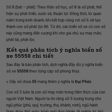
Số 8 (bát – phát): Theo thần số học, số 8 là số phát, thể
hiện sự phát triển, suôn sẻ, thuận lợi. Đồng thời, từ quan
niệm trong kinh doanh, khi kết hợp cùng với số 6 sẽ tạo
thành con số phát lộc 86. Từ đó, các biển số xe có con số
này cũng mang đến vượng khí cho gia chủ sự may mắn,
phát tài, phát lộc.
Kết quả phân tích ý nghĩa biển số
xe
55558
chi tiết
Sau đây là bản phân tích, dịch nghĩa đầy đủ ý nghĩa biển
số xe
55558
theo từng cặp số phong thủy:
» Dãy số chứa
55
mang thêm ý nghĩa là
Đại Phúc
Con số 5 luôn là con số may mắn trong tiềm thức của con
người Việt Nam. Người ta tin rằng số 5 tượng trưng cho
ngũ phúc (phú, quý, trường, thọ, khánh, ninh), ngũ hành
(kim, thủy, thổ, mộc, hỏa), ngũ đức (nhân, lễ, nghĩa, trí, tín).