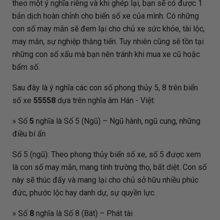
theo một ý nghĩa riêng và khi ghép lại, bạn sẽ có được 1
bản dịch hoàn chỉnh cho biển số xe của mình. Có những
con số may mắn sẽ đem lại cho chủ xe sức khỏe, tài lộc,
may mắn, sự nghiệp thăng tiến. Tuy nhiên cũng sẽ tồn tại
những con số xấu mà bạn nên tránh khi mua xe cũ hoặc
bấm số.
Sau đây là ý nghĩa các con số phong thủy 5, 8 trên biển
số xe
55558
dựa trên nghĩa âm Hán - Việt:
» Số
5
nghĩa là Số 5 (Ngũ) – Ngũ hành, ngũ cung, những
điều bí ẩn
Số 5 (ngũ): Theo phong thủy biển số xe, số 5 được xem
là con số may mắn, mang tính trường thọ, bất diệt. Con số
này sẽ thúc đẩy và mang lại cho chủ sở hữu nhiều phúc
đức, phước lộc hay danh dự, sự quyền lực.
» Số
8
nghĩa là Số 8 (Bát) – Phát tài