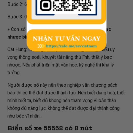
Bước 2: 694.475 - 694 = 0.475
Bước 3: 0.475 * 80 = 38
» Con số phong thủy
38
mang thêm ý nghĩa là:
Bạc
nhược bình phàm - Ý chí yếu mềm, thụ động
Cát Hung: Làm nghệ thuật thành công, nhưng thiếu uy
vọng thống soái, khuyết tài năng thủ lĩnh, thất ý bạc
nhược. Nếu phát triển mặt văn học, kỹ nghệ thì khá lý
tưởng..
Người được số này nên theo nghiệp văn chương sách
báo thì có thể đạt được thành tựu. Nên biết dung hoà, biết
mình biết ta, biết đủ không nên tham vọng vì bản thân
không đủ năng lực, không thể đạt được đại thành công
như bậc vĩ nhân. .
Biển số xe
55558
có 8 nút