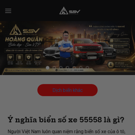
Skip
to
content
Dịch biển khác
Ý nghĩa biển số xe 55558 là gì?
Người Việt Nam luôn quan niệm rằng biển số xe của ô tô,