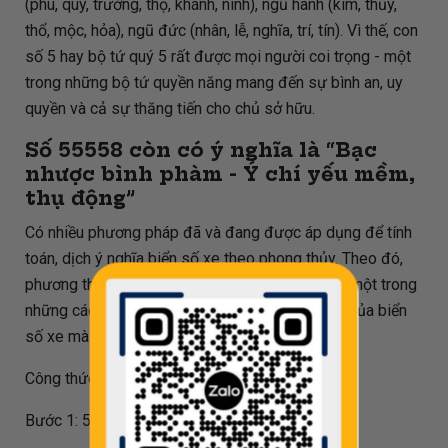
(phú, quý, trường, thọ, khánh, ninh), ngũ hành (kim, thủy,
thổ, mộc, hỏa), ngũ đức (nhân, lễ, nghĩa, trí, tín). Vì thế, con
số 5 hay bộ tứ quý 5 rất được mọi người coi trọng - một
trong những bộ tứ quyền năng mang đến sự bình an, uy
quyền và cả sự thăng tiến cho chủ sở hữu.
Số
55558
còn có ý nghĩa là “Bạc
nhược bình phàm - Ý chí yếu mềm,
thụ động”
Có nhiều phương pháp đã và đang được áp dụng để tính
toán, dịch ý nghĩa biển số xe theo phong thủy. Theo đó,
phương thức dịch dựa trên phép chia cho 80 là một trong
những cách phổ biến để xác định được ý nghĩa của biển
số xe mà mình đang sở hữu.
Công thức tính đối với biển số
55558
như sau:
Bước 1: 55558 / 80 = 694.475