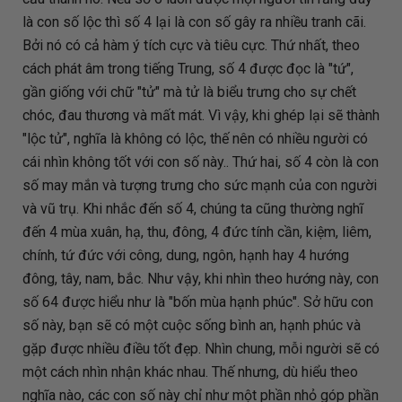
là con số lộc thì số 4 lại là con số gây ra nhiều tranh cãi.
Bởi nó có cả hàm ý tích cực và tiêu cực. Thứ nhất, theo
cách phát âm trong tiếng Trung, số 4 được đọc là "tứ",
gần giống với chữ "tử" mà tử là biểu trưng cho sự chết
chóc, đau thương và mất mát. Vì vậy, khi ghép lại sẽ thành
"lộc tử", nghĩa là không có lộc, thế nên có nhiều người có
cái nhìn không tốt với con số này.. Thứ hai, số 4 còn là con
số may mắn và tượng trưng cho sức mạnh của con người
và vũ trụ. Khi nhắc đến số 4, chúng ta cũng thường nghĩ
đến 4 mùa xuân, hạ, thu, đông, 4 đức tính cần, kiệm, liêm,
chính, tứ đức với công, dung, ngôn, hạnh hay 4 hướng
đông, tây, nam, bắc. Như vậy, khi nhìn theo hướng này, con
số 64 được hiểu như là "bốn mùa hạnh phúc". Sở hữu con
số này, bạn sẽ có một cuộc sống bình an, hạnh phúc và
gặp được nhiều điều tốt đẹp. Nhìn chung, mỗi người sẽ có
một cách nhìn nhận khác nhau. Thế nhưng, dù hiểu theo
nghĩa nào, các con số này chỉ như một phần nhỏ góp phần