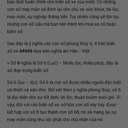
bản dịch hoàn chỉnh cho biển số xe của mình. Có những
con số may mắn sẽ đem lại cho chủ xe sức khỏe, tài lộc,
may mắn, sự nghiệp thăng tiến. Tuy nhiên cũng sẽ tồn tại
những con số xấu mà bạn nên tránh khi mua xe cũ hoặc
bấm số.
Sau đây là ý nghĩa các con số phong thủy 6, 4 trên biển
số xe
64646
dựa trên nghĩa âm Hán - Việt:
» Số
6
nghĩa là Số 6 (Lục) – Nhiều lộc, nhiều phúc, đây là
số đẹp trong biển số
Số 6 (lục – lộc): Số 6 là con số được nhiều người đặc biệt
ưa thích và săn đón. Bởi xét theo ý nghĩa phong thủy, số 6
là đại diện cho sự tốt lành, lợi lộc, thuận buồm xuôi gió. Vì
vậy, đối với các biển số xe sở hữu con số này hay được
kết hợp với số 8 tạo thành con số 68, nó sẽ mang lại sự
may mắn cũng như lộc phát cho chủ nhân của nó.