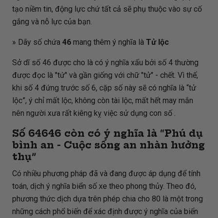
tạo niềm tin, động lực chứ tất cả sẽ phụ thuộc vào sự cố
gắng và nỗ lực của bạn.
» Dãy số chứa
46
mang thêm ý nghĩa là
Tử lộc
Sở dĩ số 46 được cho là có ý nghĩa xấu bởi số 4 thường
được đọc là "tứ" và gần giống với chữ "tử" - chết. Vì thế,
khi số 4 đứng trước số 6, cặp số này sẽ có nghĩa là “tử
lộc”, ý chỉ mất lộc, không còn tài lộc, mất hết may mắn
nên người xưa rất kiêng kỵ việc sử dụng con số .
Số
64646
còn có ý nghĩa là “Phú dụ
bình an - Cuộc sống an nhàn hưởng
thụ”
Có nhiều phương pháp đã và đang được áp dụng để tính
toán, dịch ý nghĩa biển số xe theo phong thủy. Theo đó,
phương thức dịch dựa trên phép chia cho 80 là một trong
những cách phổ biến để xác định được ý nghĩa của biển