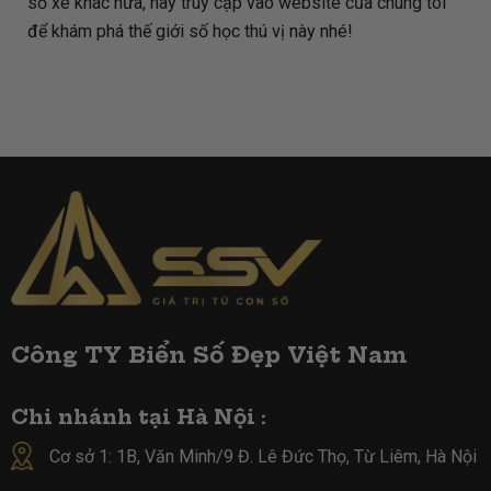
số xe khác nữa, hãy truy cập vào website của chúng tôi
để khám phá thế giới số học thú vị này nhé!
Công TY Biển Số Đẹp Việt Nam
Chi nhánh tại Hà Nội :
Cơ sở 1: 1B, Văn Minh/9 Đ. Lê Đức Thọ, Từ Liêm, Hà Nội