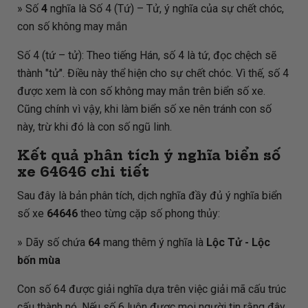
» Số
4
nghĩa là Số 4 (Tứ) – Tử, ý nghĩa của sự chết chóc,
con số không may mắn
Số 4 (tứ – tử): Theo tiếng Hán, số 4 là tứ, đọc chệch sẽ
thành "tử". Điều này thể hiện cho sự chết chóc. Vì thế, số 4
được xem là con số không may mắn trên biển số xe.
Cũng chính vì vậy, khi làm biển số xe nên tránh con số
này, trừ khi đó là con số ngũ linh.
Kết quả phân tích ý nghĩa biển số
xe
64646
chi tiết
Sau đây là bản phân tích, dịch nghĩa đầy đủ ý nghĩa biển
số xe
64646
theo từng cặp số phong thủy:
» Dãy số chứa
64
mang thêm ý nghĩa là
Lộc Tử - Lộc
bốn mùa
Con số 64 được giải nghĩa dựa trên việc giải mã cấu trúc
cấu thành nó. Nếu số 6 luôn được mọi người tin rằng đây