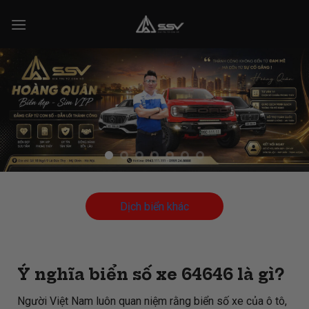
Skip
to
content
Dịch biển khác
Ý nghĩa biển số xe 64646 là gì?
Người Việt Nam luôn quan niệm rằng biển số xe của ô tô,