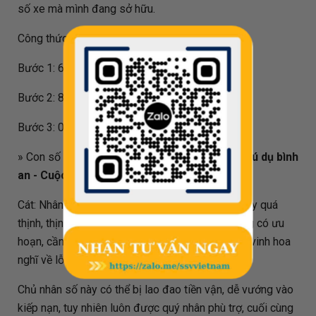
số xe mà mình đang sở hữu.
Công thức tính đối với biển số
64646
như sau:
Bước 1: 64646 / 80 = 808.075
Bước 2: 808.075 - 808 = 0.075
Bước 3: 0.075 * 80 = 6
» Con số phong thủy
6
mang thêm ý nghĩa là:
Phú dụ bình
an - Cuộc sống an nhàn hưởng thụ
Cát: Nhân tài đỉnh thịnh, gia vận hưng long, số này quá
thịnh, thịnh quá thì sẽ suy, bề ngoài tốt đẹp, trong có ưu
hoạn, cần ở yên nghĩ nguy, bình đạm hưởng thụ, vinh hoa
nghĩ về lỗi lầm. .
Chủ nhân số này có thể bị lao đao tiền vận, dễ vướng vào
kiếp nạn, tuy nhiên luôn được quý nhân phù trợ, cuối cùng