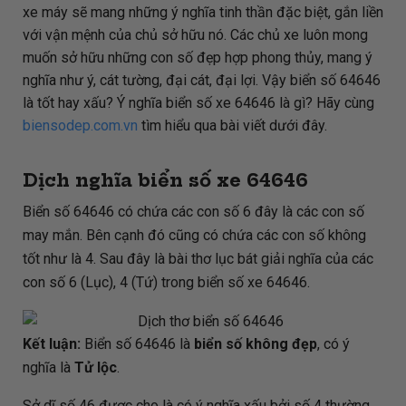
xe máy sẽ mang những ý nghĩa tinh thần đặc biệt, gắn liền
với vận mệnh của chủ sở hữu nó. Các chủ xe luôn mong
muốn sở hữu những con số đẹp hợp phong thủy, mang ý
nghĩa như ý, cát tường, đại cát, đại lợi. Vậy biển số 64646
là tốt hay xấu? Ý nghĩa biển số xe 64646 là gì? Hãy cùng
biensodep.com.vn
tìm hiểu qua bài viết dưới đây.
Dịch nghĩa biển số xe 64646
Biển số 64646 có chứa các con số 6 đây là các con số
may mắn. Bên cạnh đó cũng có chứa các con số không
tốt như là 4. Sau đây là bài thơ lục bát giải nghĩa của các
con số 6 (Lục), 4 (Tứ) trong biển số xe 64646.
Kết luận:
Biển số 64646 là
biển số không đẹp
, có ý
nghĩa là
Tử lộc
.
Sở dĩ số 46 được cho là có ý nghĩa xấu bởi số 4 thường