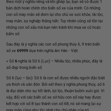
theo một ý nghĩa riêng và khi ghép lại, bạn sẽ có được 1
bản dịch hoàn chỉnh cho biển số xe của mình. Có những
con số may mắn sẽ đem lại cho chủ xe sức khỏe, tài lộc,
may mắn, sự nghiệp thăng tiến. Tuy nhiên cũng sẽ tồn tại
những con số xấu mà bạn nên tránh khi mua xe cũ hoặc
bấm số.
Sau đây là ý nghĩa các con số phong thủy 6, 9 trên biển
số xe
69999
dựa trên nghĩa âm Hán - Việt:
» Số
6
nghĩa là Số 6 (Lục) – Nhiều lộc, nhiều phúc, đây là
số đẹp trong biển số
Số 6 (lục – lộc): Số 6 là con số được nhiều người đặc biệt
ưa thích và săn đón. Bởi xét theo ý nghĩa phong thủy, số 6
là đại diện cho sự tốt lành, lợi lộc, thuận buồm xuôi gió. Vì
vậy, đối với các biển số xe sở hữu con số này hay được
kết hợp với số 8 tạo thành con số 68, nó sẽ mang lại sự
may mắn cũng như lộc phát cho chủ nhân của nó.