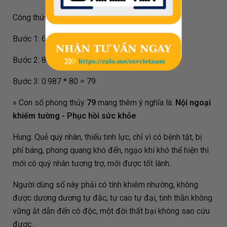
Công thức tính đối với biển số
69999
như sau:
Bước 1: 69999 / 80 = 874.988
Bước 2: 874.988 - 874 = 0.987
Bước 3: 0.987 * 80 = 79
» Con số phong thủy
79
mang thêm ý nghĩa là:
Nội ngoại
khiếm tường - Phục hồi sức khỏe
Hung: Quẻ quý nhân, thiếu tinh lực, chỉ vì có bệnh tật, bị
phỉ báng, phong quang khó đến, ngạo khí khó thể hiện thì
mới có quý nhân tương trợ, mới được tốt lành..
Người dùng số này phải có tính khiêm nhường, không
được dương dương tự đắc, tự cao tự đại, tinh thần không
vững ắt dẫn đến cô độc, một đời thất bại không sao cứu
được..