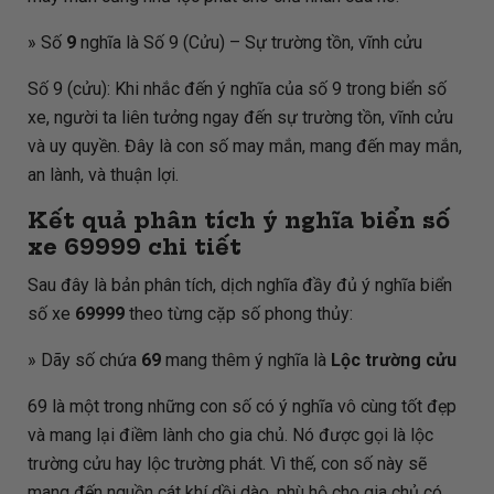
» Số
9
nghĩa là Số 9 (Cửu) – Sự trường tồn, vĩnh cửu
Số 9 (cửu): Khi nhắc đến ý nghĩa của số 9 trong biển số
xe, người ta liên tưởng ngay đến sự trường tồn, vĩnh cửu
và uy quyền. Đây là con số may mắn, mang đến may mắn,
an lành, và thuận lợi.
Kết quả phân tích ý nghĩa biển số
xe
69999
chi tiết
Sau đây là bản phân tích, dịch nghĩa đầy đủ ý nghĩa biển
số xe
69999
theo từng cặp số phong thủy:
» Dãy số chứa
69
mang thêm ý nghĩa là
Lộc trường cửu
69 là một trong những con số có ý nghĩa vô cùng tốt đẹp
và mang lại điềm lành cho gia chủ. Nó được gọi là lộc
trường cửu hay lộc trường phát. Vì thế, con số này sẽ
mang đến nguồn cát khí dồi dào, phù hộ cho gia chủ có