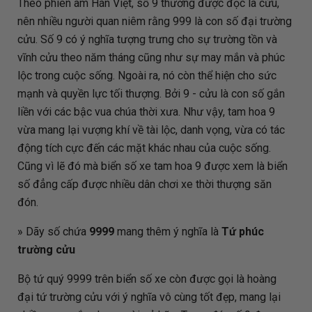
Theo phiên âm Hán Việt, số 9 thường được đọc là cửu,
nên nhiều người quan niêm rằng 999 là con số đại trường
cửu. Số 9 có ý nghĩa tượng trưng cho sự trường tồn và
vĩnh cửu theo năm tháng cũng như sự may mắn và phúc
lộc trong cuộc sống. Ngoài ra, nó còn thể hiện cho sức
mạnh và quyền lực tối thượng. Bởi 9 - cửu là con số gắn
liền với các bậc vua chúa thời xưa. Như vậy, tam hoa 9
vừa mang lại vượng khí về tài lộc, danh vọng, vừa có tác
động tích cực đến các mặt khác nhau của cuộc sống.
Cũng vì lẽ đó mà biển số xe tam hoa 9 được xem là biển
số đẳng cấp được nhiều dân chơi xe thời thượng săn
đón.
» Dãy số chứa
9999
mang thêm ý nghĩa là
Tứ phúc
trường cửu
Bộ tứ quý 9999 trên biển số xe còn được gọi là hoàng
đại tứ trường cửu với ý nghĩa vô cùng tốt đẹp, mang lại