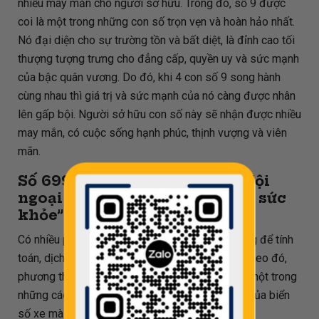
nhiều may mắn cho người sở hữu. Trong đó, số 9 được
coi là một trong những con số trọn vẹn và hoàn hảo nhất.
Nó đại diện cho sự trường tồn và bất diệt, là đỉnh cao tối
thượng tượng trưng cho đẳng cấp, quyền uy và sức mạnh
của bậc quân vương. Do đó, khi 4 con số 9 song hành
cùng nhau thì giá trị và sức mạnh của nó càng được nhân
lên gấp bội. Người sở hữu con số này sẽ nhận được nhiều
may mắn, có cuộc sống hạnh phúc, thịnh vượng và viên
mãn.
Số
69999
còn có ý nghĩa là “Nội
ngoại khiếm tường - Phục hồi sức
khỏe”
Có nhiều phương pháp đã và đang được áp dụng để tính
toán, dịch ý nghĩa biển số xe theo phong thủy. Theo đó,
phương thức dịch dựa trên phép chia cho 80 là một trong
những cách phổ biến để xác định được ý nghĩa của biển
số xe mà mình đang sở hữu.