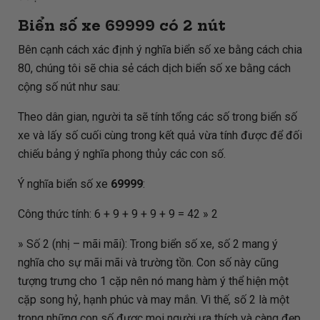
Biển số xe
69999
có 2 nút
Bên cạnh cách xác định ý nghĩa biển số xe bằng cách chia
80, chúng tôi sẽ chia sẻ cách dịch biển số xe bằng cách
cộng số nút như sau:
Theo dân gian, người ta sẽ tính tổng các số trong biển số
xe và lấy số cuối cùng trong kết quả vừa tính được để đối
chiếu bảng ý nghĩa phong thủy các con số.
Ý nghĩa biển số xe
69999
:
Công thức tính: 6 + 9 + 9 + 9 + 9 = 42 » 2
» Số 2 (nhị – mãi mãi): Trong biển số xe, số 2 mang ý
nghĩa cho sự mãi mãi và trường tồn. Con số này cũng
tượng trưng cho 1 cặp nên nó mang hàm ý thể hiện một
cặp song hỷ, hạnh phúc và may mắn. Vì thế, số 2 là một
trong những con số được mọi người ưa thích và càng đẹp