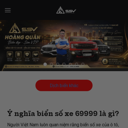
Skip
to
content
Dịch biển khác
Ý nghĩa biển số xe 69999 là gì?
Người Việt Nam luôn quan niệm rằng biển số xe của ô tô,