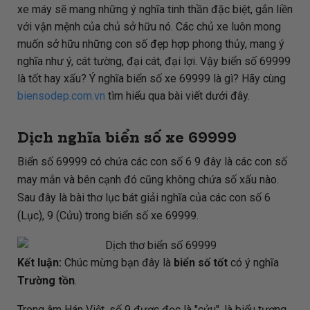
xe máy sẽ mang những ý nghĩa tinh thần đặc biệt, gắn liền
với vận mệnh của chủ sở hữu nó. Các chủ xe luôn mong
muốn sở hữu những con số đẹp hợp phong thủy, mang ý
nghĩa như ý, cát tường, đại cát, đại lợi. Vậy biển số 69999
là tốt hay xấu? Ý nghĩa biển số xe 69999 là gì? Hãy cùng
biensodep.com.vn
tìm hiểu qua bài viết dưới đây.
Dịch nghĩa biển số xe 69999
Biển số 69999 có chứa các con số 6 9 đây là các con số
may mắn và bên cạnh đó cũng không chứa số xấu nào.
Sau đây là bài thơ lục bát giải nghĩa của các con số 6
(Lục), 9 (Cửu) trong biển số xe 69999.
Kết luận:
Chúc mừng bạn đây là
biển số tốt
có ý nghĩa
Trường tồn
.
Trong âm Hán Việt, số 9 được đọc là "cửu", là biểu tượng