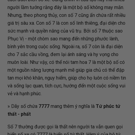
người lầm tưởng rằng đây là một bộ số không may mắn.
Nhưng, theo phong thủy, con số 7 cũng ẩn chứa rất nhiều
giá trị sâu xa. Con số 7 là con số linh thiêng, đại diện cho
sức mạnh và quyền năng của vũ trụ. Bởi số 7 thuộc sao
Phục Vị - một chòm sao mang đến những phước lành,
bình yên trong cuộc sống. Ngoài ra, số 7 còn là đại diện
cho 7 sắc cầu vồng, đem lại ánh sáng và hy vọng cho
muôn loài. Như vậy, có thể nói tam hoa 7 là một bộ số có
một nguồn năng lượng mạnh mẽ giúp gia chủ có thể đập
tan mọi khó khăn, nguy hiểm, giúp cho họ luôn có niềm tin
và sống lạc quan, tích cực, hướng đến một cuộc sống vui
vẻ và hạnh phúc.
» Dãy số chứa
7777
mang thêm ý nghĩa là
Tứ phúc tứ
thất - phất
Số 7 thường được gọi là thất nên người ta vẫn quen gọi
biển số xe có 7777 là biển số tứ thất. Hàm ý của bộ tứ