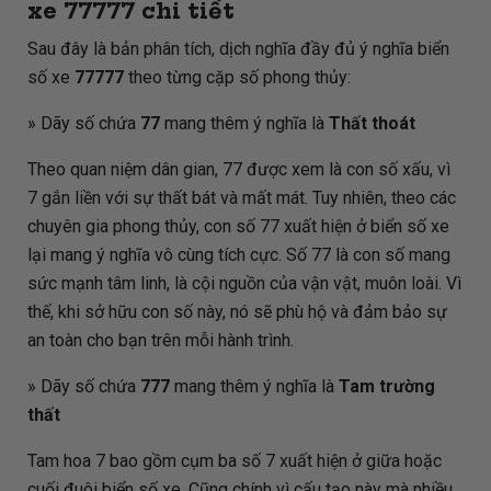
xe
77777
chi tiết
Sau đây là bản phân tích, dịch nghĩa đầy đủ ý nghĩa biển
số xe
77777
theo từng cặp số phong thủy:
» Dãy số chứa
77
mang thêm ý nghĩa là
Thất thoát
Theo quan niệm dân gian, 77 được xem là con số xấu, vì
7 gắn liền với sự thất bát và mất mát. Tuy nhiên, theo các
chuyên gia phong thủy, con số 77 xuất hiện ở biển số xe
lại mang ý nghĩa vô cùng tích cực. Số 77 là con số mang
sức mạnh tâm linh, là cội nguồn của vận vật, muôn loài. Vì
thế, khi sở hữu con số này, nó sẽ phù hộ và đảm bảo sự
an toàn cho bạn trên mỗi hành trình.
» Dãy số chứa
777
mang thêm ý nghĩa là
Tam trường
thất
Tam hoa 7 bao gồm cụm ba số 7 xuất hiện ở giữa hoặc
cuối đuôi biển số xe. Cũng chính vì cấu tạo này mà nhiều