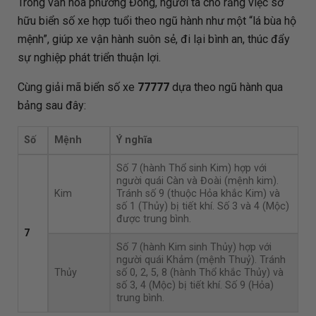
Trong văn hóa phương Đông, người ta cho rằng việc sở
hữu biển số xe hợp tuổi theo ngũ hành như một “lá bùa hộ
mệnh”, giúp xe vận hành suôn sẻ, đi lại bình an, thúc đẩy
sự nghiệp phát triển thuận lợi.
Cùng giải mã biển số xe
77777
dựa theo ngũ hành qua
bảng sau đây:
Số
Mệnh
Ý nghĩa
Số 7 (hành Thổ sinh Kim) hợp với
người quái Càn và Đoài (mệnh kim).
Kim
Tránh số 9 (thuộc Hỏa khắc Kim) và
số 1 (Thủy) bị tiết khí. Số 3 và 4 (Mộc)
được trung bình.
7
Số 7 (hành Kim sinh Thủy) hợp với
người quái Khảm (mệnh Thuỷ). Tránh
Thủy
số 0, 2, 5, 8 (hành Thổ khắc Thủy) và
số 3, 4 (Mộc) bị tiết khí. Số 9 (Hỏa)
trung bình.