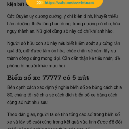
kiện bất khuất - Vượt qua vất vả khó khăn
Cát: Quyền uy cương cường, ý chí kiên định, khuyết thiếu
hàm dưỡng, thiếu lòng bao dung, trong cương có nhu, hóa
nguy thành an. Nữ giới dùng số này có chí khí anh hào..
Người sở hữu con số này nếu biết kiểm soát sự cứng rắn
quá độ, giữ được tâm ôn hòa, chắc chắn sẽ nắm lấy sự
thành công đáng mong đợi. Cần cẩn thận kẻ tiểu nhân, đề
phòng bị người khác mưu hại..
Biển số xe
77777
có 5 nút
Bên cạnh cách xác định ý nghĩa biển số xe bằng cách chia
80, chúng tôi sẽ chia sẻ cách dịch biển số xe bằng cách
cộng số nút như sau:
Theo dân gian, người ta sẽ tính tổng các số trong biển số
xe và lấy số cuối cùng trong kết quả vừa tính được để đối