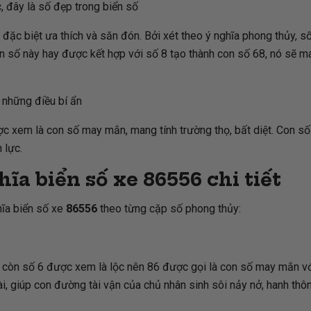
c, đây là số đẹp trong biển số
đặc biệt ưa thích và săn đón. Bởi xét theo ý nghĩa phong thủy, số 
con số này hay được kết hợp với số 8 tạo thành con số 68, nó sẽ
 những điều bí ẩn
ợc xem là con số may mắn, mang tính trường thọ, bất diệt. Con s
 lực.
hĩa biển số xe
86556
chi tiết
hĩa biển số xe
86556
theo từng cặp số phong thủy:
 còn số 6 được xem là lộc nên 86 được gọi là con số may mắn với 
ài, giúp con đường tài vận của chủ nhân sinh sôi nảy nở, hanh thô