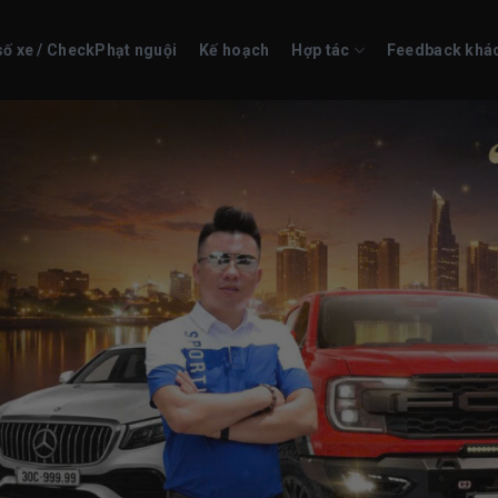
số xe / CheckPhạt nguội
Kế hoạch
Hợp tác
Feedback khá