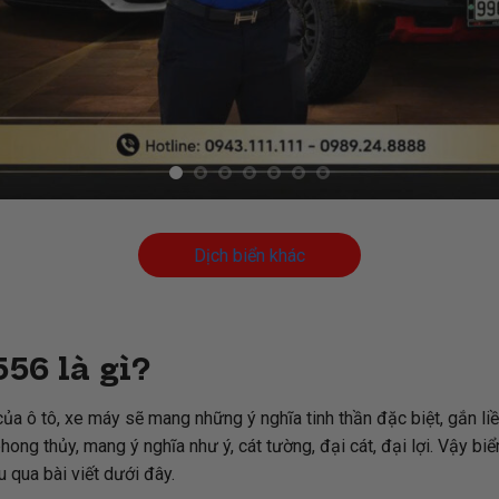
Dịch biển khác
56 là gì?
ủa ô tô, xe máy sẽ mang những ý nghĩa tinh thần đặc biệt, gắn li
 thủy, mang ý nghĩa như ý, cát tường, đại cát, đại lợi. Vậy biể
u qua bài viết dưới đây.