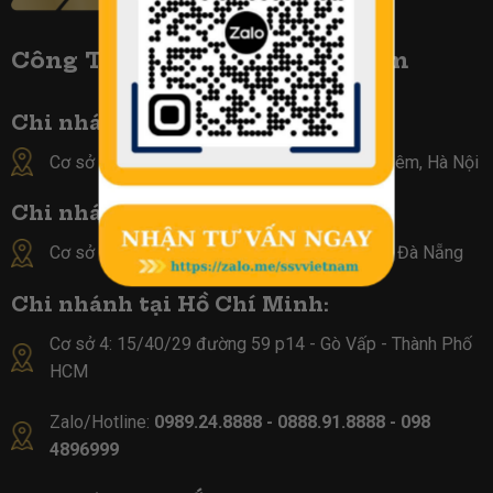
Công TY Biển Số Đẹp Việt Nam
Chi nhánh tại Hà Nội :
Cơ sở 1: 1B, Văn Minh/9 Đ. Lê Đức Thọ, Từ Liêm, Hà Nội
Chi nhánh tại Đà Nẵng:
Cơ sở 3: 110 Lê Độ - Chính Gián- Thanh Khê - Đà Nẵng
Chi nhánh tại Hồ Chí Minh:
Cơ sở 4:
15/40/29 đường 59 p14 - Gò Vấp - Thành Phố
HCM
Zalo/Hotline:
0989.24.8888 - 0888.91.8888 - 098
4896999