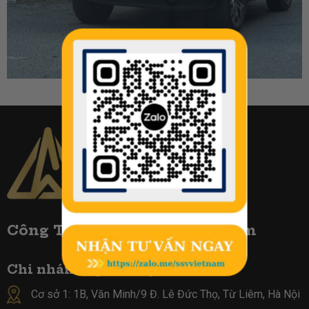
Công TY Biển Số Đẹp Việt Nam
Chi nhánh tại Hà Nội :
Cơ sở 1: 1B, Văn Minh/9 Đ. Lê Đức Thọ, Từ Liêm, Hà Nội