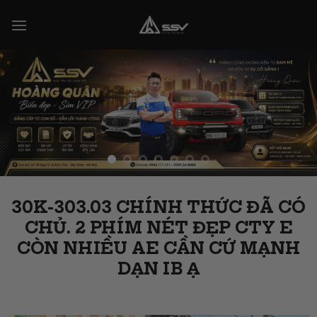
Skip
to
content
30K-303.03 CHÍNH THỨC ĐÃ CÓ
CHỦ. 2 PHÍM NÉT ĐẸP CTY E
CÒN NHIỀU AE CẦN CỨ MẠNH
DẠN IB Ạ