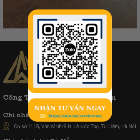
Công TY Biển Số Đẹp Việt Nam
Chi nhánh tại Hà Nội :
Cơ sở 1: 1B, Văn Minh/9 Đ. Lê Đức Thọ, Từ Liêm, Hà Nội