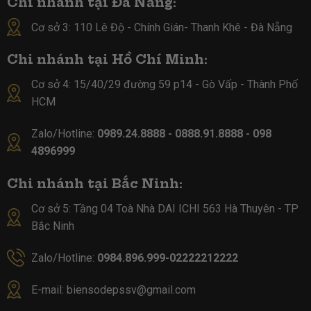
Chi nhánh tại Đà Nẵng:
Cơ sở 3: 110 Lê Độ - Chính Gián- Thanh Khê - Đà Nẵng
Chi nhánh tại Hồ Chí Minh:
Cơ sở 4:
15/40/29 đường 59 p14 - Gò Vấp - Thành Phố
HCM
Zalo/Hotline:
0989.24.8888 - 0888.91.8888 - 098
4896999
Chi nhánh tại Bắc Ninh:
Cơ sở 5:
Tầng 04 Toà Nhà DAI ICHI 563 Hà Thuyên - TP
Bắc Ninh
Zalo/Hotline:
0984.896.999-02222212222
E-mail:
biensodepssv@gmail.com