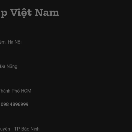
ẹp Việt Nam
iêm, Hà Nội
- Đà Nẵng
 Thành Phố HCM
- 098 4896999
uyên - TP Bắc Ninh