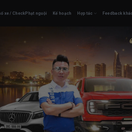
số xe / CheckPhạt nguội
Kế hoạch
Hợp tác
Feedback khá