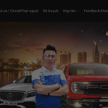
số xe / CheckPhạt nguội
Kế hoạch
Hợp tác
Feedback khá