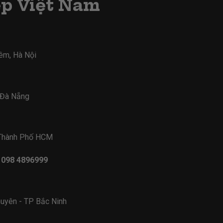
ẹp Việt Nam
iêm, Hà Nội
- Đà Nẵng
 Thành Phố HCM
- 098 4896999
uyên - TP Bắc Ninh