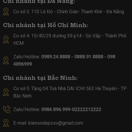
Chi nhánh tại Đà Nẵng:
Cơ sở 3: 110 Lê Độ - Chính Gián- Thanh Khê - Đà Nẵng
Chi nhánh tại Hồ Chí Minh:
Cơ sở 4:
15/40/29 đường 59 p14 - Gò Vấp - Thành Phố
HCM
Zalo/Hotline:
0989.24.8888 - 0888.91.8888 - 098
4896999
Chi nhánh tại Bắc Ninh:
Cơ sở 5:
Tầng 04 Toà Nhà DAI ICHI 563 Hà Thuyên - TP
Bắc Ninh
Zalo/Hotline:
0984.896.999-02222212222
E-mail:
biensodepssv@gmail.com