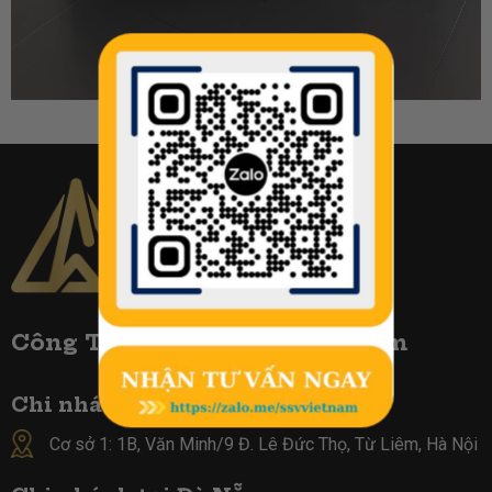
Công TY Biển Số Đẹp Việt Nam
Chi nhánh tại Hà Nội :
Cơ sở 1: 1B, Văn Minh/9 Đ. Lê Đức Thọ, Từ Liêm, Hà Nội