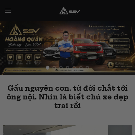
Skip
to
content
Gấu nguyên con. từ đời chắt tới
ông nội. Nhìn là biết chủ xe đẹp
trai rồi