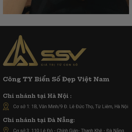
Công TY Biển Số Đẹp Việt Nam
Chi nhánh tại Hà Nội :
Cơ sở 1: 1B, Văn Minh/9 Đ. Lê Đức Thọ, Từ Liêm, Hà Nội
Chi nhánh tại Đà Nẵng:
Cơ sở 3: 110 Lê Độ - Chính Gián- Thanh Khê - Đà Nẵng