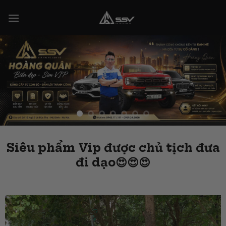
Skip
to
content
Siêu phẩm Vip được chủ tịch đưa
đi dạo😍😍😍