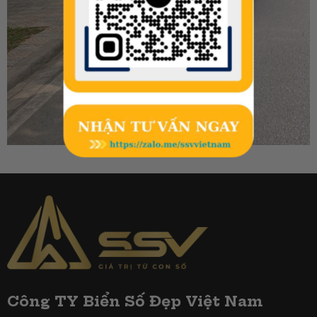
Công TY Biển Số Đẹp Việt Nam