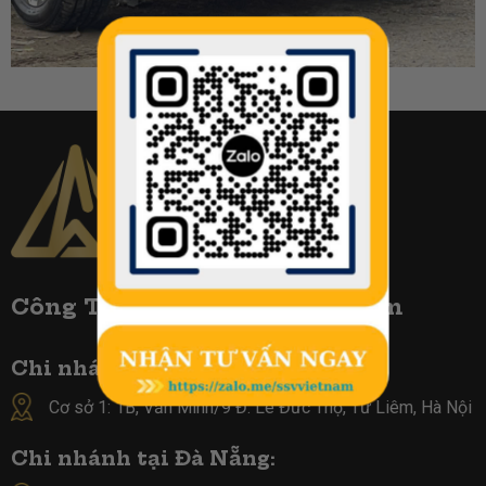
Công TY Biển Số Đẹp Việt Nam
Chi nhánh tại Hà Nội :
Cơ sở 1: 1B, Văn Minh/9 Đ. Lê Đức Thọ, Từ Liêm, Hà Nội
Chi nhánh tại Đà Nẵng: