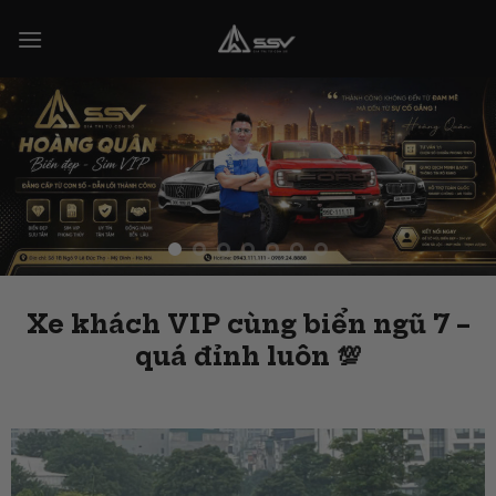
Skip
to
content
Xe khách VIP cùng biển ngũ 7 –
quá đỉnh luôn 💯