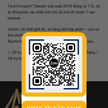
Ford Ecosport Titanium sản xuất 2018 động cơ 1.5L số
tự động bản cao nhất một chủ từ mới đi chuẩn 7 vạn
kilomet
Option: nội thất ghế da , vô lăng tích hợp phím – cửa sổ
trời chỉnh điện, màn hình Taplo DVD giải trí –
Bluetooth/AUX – camera lùi, cảnh báo va chạm sau……
✓ Hỗ trợ kiểm tra test hãng theo yêu cầu khách hàng –
Hỗ trợ ngân hàng 70% giá trị xe tối đa 05 năm