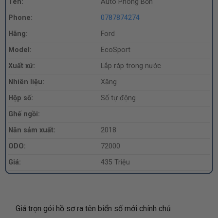
Tên:
Auto Phong Bổn
Phone:
0787874274
Hãng:
Ford
Model:
EcoSport
Xuất xứ:
Lắp ráp trong nước
Nhiên liệu:
Xăng
Hộp số:
Số tự động
Ghế ngồi:
Năn sảm xuất:
2018
ODO:
72000
Giá:
435 Triệu
Giá trọn gói hồ sơ ra tên biển số mới chính chủ