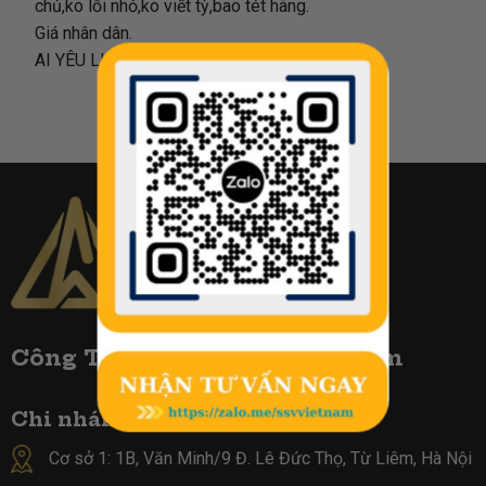
chủ,ko lỗi nhỏ,ko viết tỳ,bao tét hãng.
Giá nhân dân.
AI YÊU LIÊN HỆ auto phòng nhu
Công TY Biển Số Đẹp Việt Nam
Chi nhánh tại Hà Nội :
Cơ sở 1: 1B, Văn Minh/9 Đ. Lê Đức Thọ, Từ Liêm, Hà Nội