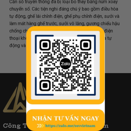
Cần số truyền thống đã bị loại bỏ thay bằng núm xoay
chuyển số. Các tiện nghi đáng chú ý bao gồm điều hòa
tự động, ghế lái chỉnh điện, ghế phụ chỉnh điện, sưởi và
làm mát hàng ghế trước, sưởi vô lăng, gương chiếu hậu
chống chói tự động, rèm che nắng cửa sổ, sạc điện
thoại không dây chuẩn Qi, 12 loa Bose, điều hòa tự
động và khởi động từ xa.
Công TY Biển Số Đẹp Việt Nam