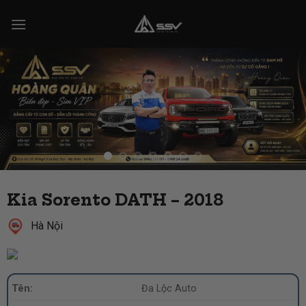
Skip
to
content
Kia Sorento DATH – 2018
Hà Nội
Tên:
Đa Lộc Auto