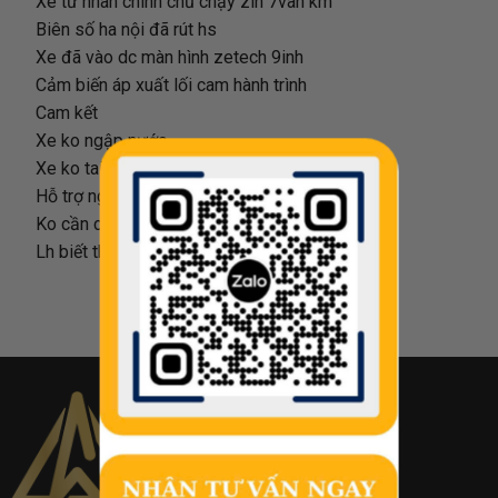
Xe tư nhân chính chủ chạy zin 7van km
Biên số ha nội đã rút hs
Xe đã vào dc màn hình zetech 9inh
Cảm biến áp xuất lối cam hành trình
Cam kết
Xe ko ngập nước
Xe ko tai nạn
Hỗ trợ ngân hàng 70% thủ tục nhanh gọn
Ko cần chứng minh thu nhập
Lh biết thêm chi tiết