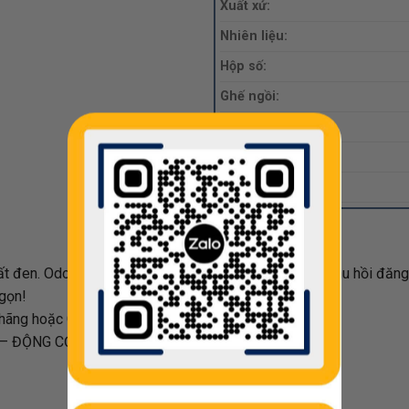
Xuất xứ:
Nhiên liệu:
Hộp số:
Ghế ngồi:
Năn sảm xuất:
ODO:
Giá:
t đen. Odo chạy 4,7 vạn Km, Xe biển Hải Phòng (đã thu hồi đăng 
 gọn!
 hãng hoặc Gara bất kỳ.
– ĐỘNG CƠ – HỘP SỐ NGUYÊN BẢN.