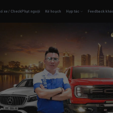
số xe / CheckPhạt nguội
Kế hoạch
Hợp tác
Feedback khá