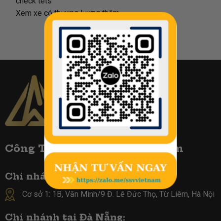
check tets
Xem xe có thương lượng thêm
Công TY Biển Số Đẹp Việt Nam
Chi nhánh tại Hà Nội :
Cơ sở 1: 1B, Văn Minh/9 Đ. Lê Đức Thọ, Từ Liêm, Hà Nội
Chi nhánh tại Đà Nẵng: