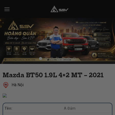
Skip
to
content
Mazda BT50 1.9L 4×2 MT – 2021
Hà Nội
Tên:
A Đảm