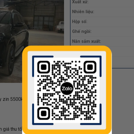
Xuất xứ:
Nhiên liệu:
Hộp số:
Ghế ngồi:
Năn sảm xuất:
ODO:
Giá:
y zin 5500km màu đen nt kem
giá thu tốt call nhanh còn kịp