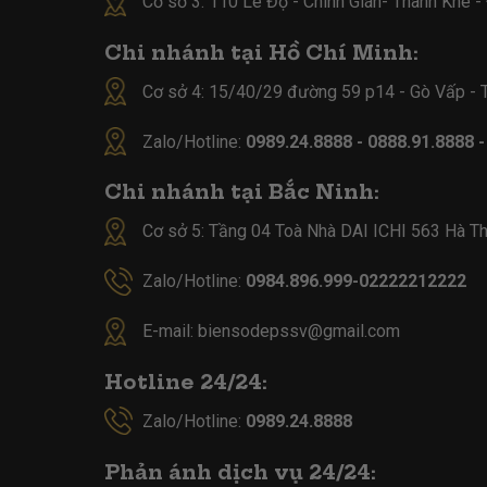
Cơ sở 3: 110 Lê Độ - Chính Gián- Thanh Khê 
Chi nhánh tại Hồ Chí Minh:
Cơ sở 4:
15/40/29 đường 59 p14 - Gò Vấp -
Zalo/Hotline:
0989.24.8888 - 0888.91.8888 
Chi nhánh tại Bắc Ninh:
Cơ sở 5:
Tầng 04 Toà Nhà DAI ICHI 563 Hà Th
Zalo/Hotline:
0984.896.999-02222212222
E-mail:
biensodepssv@gmail.com
Hotline 24/24:
Zalo/Hotline:
0989.24.8888
Phản ánh dịch vụ 24/24: