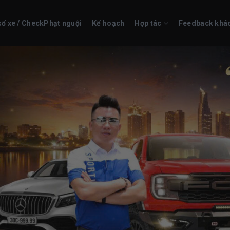
số xe / CheckPhạt nguội
Kế hoạch
Hợp tác
Feedback khá