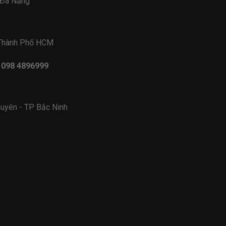
- Đà Nẵng
 Thành Phố HCM
- 098 4896999
uyên - TP Bắc Ninh