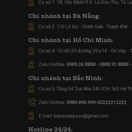
Cơ sở 1: 1B, Văn Minh/9 Đ. Lê Đức Thọ, Từ L
Chi nhánh tại Đà Nẵng:
Cơ sở 3: 110 Lê Độ - Chính Gián- Thanh Khê 
Chi nhánh tại Hồ Chí Minh:
Cơ sở 4:
15/40/29 đường 59 p14 - Gò Vấp -
Zalo/Hotline:
0989.24.8888 - 0888.91.8888 
Chi nhánh tại Bắc Ninh:
Cơ sở 5:
Tầng 04 Toà Nhà DAI ICHI 563 Hà Th
Zalo/Hotline:
0984.896.999-02222212222
E-mail:
biensodepssv@gmail.com
Hotline 24/24: