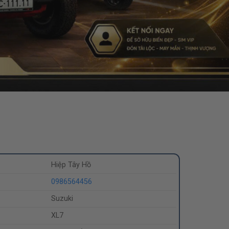
Hiệp Tây Hồ
0986564456
Suzuki
XL7