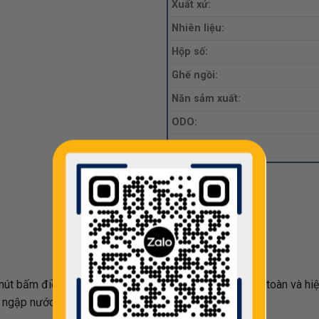
Xuất xứ:
Nhiên liệu:
Hộp số:
Ghế ngồi:
Năn sảm xuất:
ODO:
Giá:
nút bấm điều khiển âm lượng ,và rất nhiều tính năng an toàn và hi
, ngập nước, check hãng toàn quốc