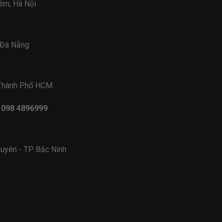
iêm, Hà Nội
- Đà Nẵng
 Thành Phố HCM
- 098 4896999
uyên - TP Bắc Ninh