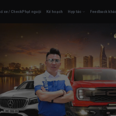
số xe / CheckPhạt nguội
Kế hoạch
Hợp tác
Feedback khá