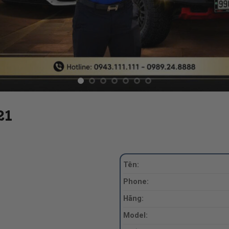
21
Tên:
Phone:
Hãng:
Model: