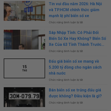
Tin vui đầu năm 2026: Hà Nội
và TP.HCM chính thức giảm
mạnh lệ phí biển số xe
Chức năng bình luận bị tắt
ở
Tin
vui
Sáp Nhập Tỉnh: Có Phải Đổi
đầu
Biển Số Xe Hay Không? Biển Số
năm
2026:
Xe Của 63 Tỉnh Thành Trước
Hà
Khi Sáp Nhập Thế Nào?
Chức năng bình luận bị tắt
ở
Nội
Sáp
và
Nhập
TP.HCM
Đấu giá biển số xe mang về
Tỉnh:
chính
15
5.200 tỷ đồng cho ngân sách
Có
thức
Th5
Phải
nhà nước
giảm
Đổi
mạnh
Chức năng bình luận bị tắt
ở
Biển
lệ
Đấu
Số
phí
giá
Xe
Bán biển số xe trúng đấu giá
biển
biển
Hay
số
được không? Điều kiện là gì?
số
Không?
xe
xe
Biển
Chức năng bình luận bị tắt
ở
mang
Số
Bán
về
Xe