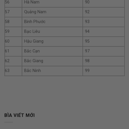
56
Hà Nam
90
57
Quảng Nam
92
58
Bình Phước
93
59
Bạc Liêu
94
60
Hậu Giang
95
61
Bắc Cạn
97
62
Bắc Giang
98
63
Bắc Ninh
99
BÌA VIẾT MỚI