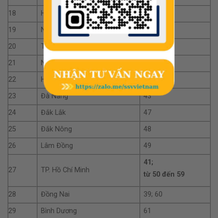
18
Hải Dương
34
19
Ninh Bình
35
20
Thanh Hoá
36
21
Nghệ An
37
22
Hà Tĩnh
38
23
Đà Nẵng
43
24
Đắk Lắk
47
25
Đắk Nông
48
26
Lâm Đồng
49
41;
27
TP. Hồ Chí Minh
từ 50 đến 59
28
Đồng Nai
39; 60
29
Bình Dương
61