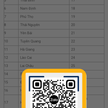
5
Thái Bình
17
6
Nam Định
18
7
Phú Thọ
19
8
Thái Nguyên
20
9
Yên Bái
21
10
Tuyên Quang
22
11
Hà Giang
23
12
Lào Cai
24
13
Lai Châu
25
14
Sơn La
26
15
Điện Biển
27
16
Hoà Bình
28
Từ 29 đến
17
Hà Nội
33 và 40