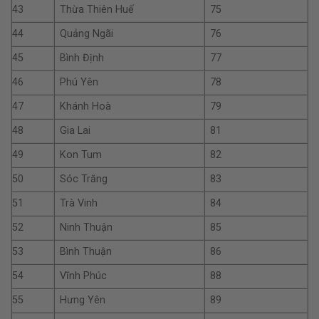
43
Thừa Thiên Huế
75
44
Quảng Ngãi
76
45
Bình Định
77
46
Phú Yên
78
47
Khánh Hoà
79
48
Gia Lai
81
49
Kon Tum
82
50
Sóc Trăng
83
51
Trà Vinh
84
52
Ninh Thuận
85
53
Bình Thuận
86
54
Vĩnh Phúc
88
55
Hưng Yên
89