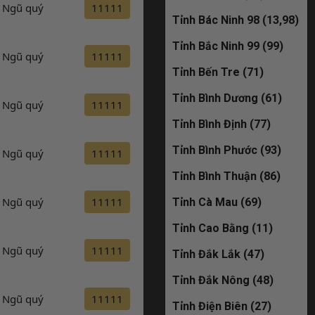
Ngũ quý
11111
Đăng ký
Tỉnh Bác Ninh 98 (13,98)
30M-635.79
Tỉnh Bắc Ninh 99 (99)
Ngũ quý
11111
Đăng ký
đã bán
Tỉnh Bến Tre (71)
30M-963.88
Tỉnh Bình Dương (61)
Ngũ quý
11111
Đăng ký
Tỉnh Bình Định (77)
đã bán
Tỉnh Bình Phước (93)
Ngũ quý
11111
Đăng ký
19A-888.33=
Tỉnh Bình Thuận (86)
đã bán
Ngũ quý
11111
Đăng ký
Tỉnh Cà Mau (69)
Tỉnh Cao Bằng (11)
29K-369.86
Ngũ quý
11111
Đăng ký
Tỉnh Đắk Lắk (47)
đã bán
Tỉnh Đắk Nông (48)
Ngũ quý
11111
Đăng ký
30M-582.28
Tỉnh Điện Biên (27)