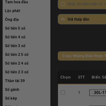
Tam hoa đầu
Lộc phát
Giá thấp dần
Ông địa
Số tiến 5 số
Số tiến 4 số
Số tiến 3 số
Số tiến 2 5 số
Copy Những Biển Được 
Số tiến 2 4 số
Số tiến 2 3 số
Chọn
STT
Biển S
Thần tài 39
Số gánh
1
30L-1
Số kép