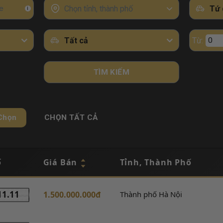
Chọn tỉnh, thành phố
Tứ 
i
Tất cả
Từ:
TÌM KIẾM
Chọn
CHỌN TẤT CẢ
ố
Giá Bán
Tỉnh, Thành Phố
11.11
1.500.000.000đ
Thành phố Hà Nội