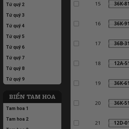
15
36K-8
Tứ quý 2
Tứ quý 3
16
36K-9
Tứ quý 4
Tứ quý 5
17
36B-3
Tứ quý 6
Tứ quý 7
18
12A-5
Tứ quý 8
Tứ quý 9
19
36K-6
BIỂN TAM HOA
20
36K-5
Tam hoa 1
Tam hoa 2
21
12D-0