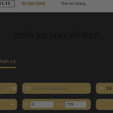
11.11
89.000.000đ
Tỉnh An Giang
BIỂN XE MÁY SỐ ĐẸP
hiện có
Chọn tỉnh, thành phố
Tứ 
i
Từ:
Đến: