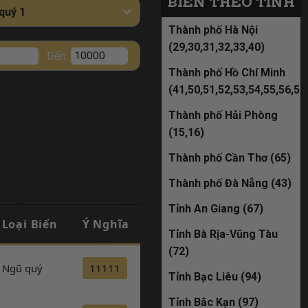
29K-200.99
BIỂN THEO TỈNH
quý 1
đã bán
Thành phố Hà Nội
(29,30,31,32,33,40)
Đến:
51M-589.98
Thành phố Hồ Chí Minh
(41,50,51,52,53,54,55,56,57
đã bán
Thành phố Hải Phòng
(15,16)
29D-582.68
Thành phố Cần Thơ (65)
đã bán
Thành phố Đà Nẵng (43)
29K-225.88
Tỉnh An Giang (67)
Loại Biển
Ý Nghĩa
Đăng Ký
đã bán
Tỉnh Bà Rịa-Vũng Tàu
(72)
Ngũ quý
11111
Đăng ký
19A-898.66
Tỉnh Bạc Liêu (94)
đã bán
Tỉnh Bắc Kạn (97)