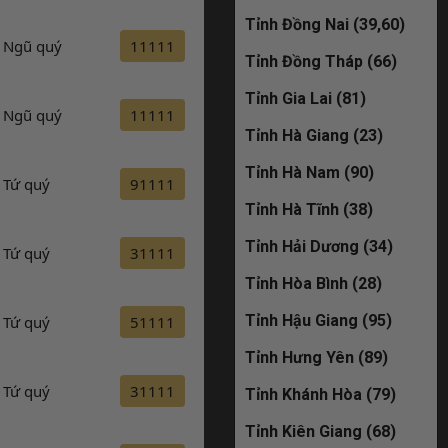
Tỉnh Đồng Nai (39,60)
đã bán
Ngũ quý
11111
Đăng ký
Tỉnh Đồng Tháp (66)
29K-361.86
Tỉnh Gia Lai (81)
Ngũ quý
11111
Đăng ký
đã bán
Tỉnh Hà Giang (23)
Tỉnh Hà Nam (90)
51M-588.58
Tứ quý
91111
Đăng ký
Tỉnh Hà Tĩnh (38)
đã bán
Tỉnh Hải Dương (34)
Tứ quý
31111
Đăng ký
30M-959.98
Tỉnh Hòa Bình (28)
Tỉnh Hậu Giang (95)
Tứ quý
51111
Đăng ký
đã bán
Tỉnh Hưng Yên (89)
30L-593.86
Tứ quý
31111
Đăng ký
Tỉnh Khánh Hòa (79)
đã bán
Tỉnh Kiên Giang (68)