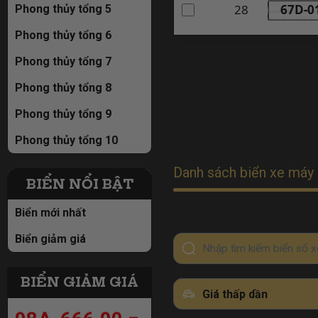
28
67D-0
Phong thủy tổng 5
Phong thủy tổng 6
Phong thủy tổng 7
Phong thủy tổng 8
Phong thủy tổng 9
Phong thủy tổng 10
98A-666.00 =
Danh sách biển xe máy 
59tr
BIỂN NỔI BẬT
Biển mới nhất
98A-666.00 =
Biển giảm giá
59tr
BIỂN GIẢM GIÁ
98A-666.00 =
Giá thấp dần
98A-829.89 =