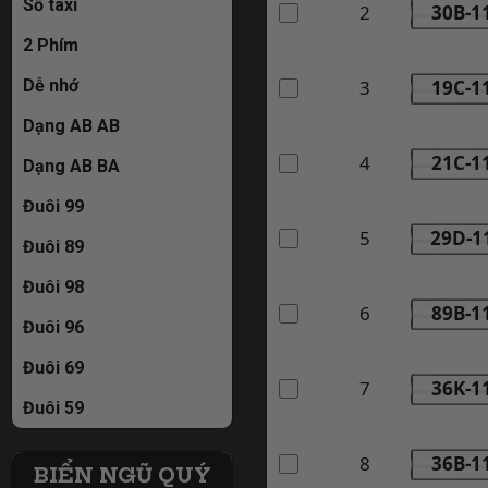
Số taxi
2
30B-1
2 Phím
3
19C-1
Dễ nhớ
Dạng AB AB
4
21C-1
Dạng AB BA
Đuôi 99
5
29D-1
Đuôi 89
Đuôi 98
6
89B-1
Đuôi 96
Đuôi 69
7
36K-1
Đuôi 59
8
36B-1
BIỂN NGŨ QUÝ