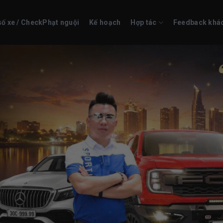
số xe / CheckPhạt nguội
Kế hoạch
Hợp tác
Feedback khá