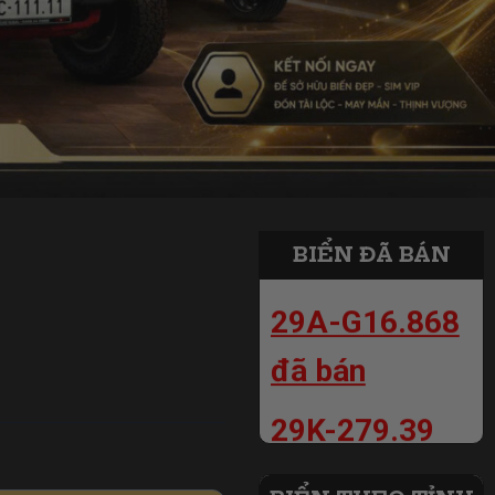
30C-799.99
đã bán
30B-799.99
đã bán
BIỂN ĐÃ BÁN
29A-G16.868
đã bán
29K-279.39
đã bán