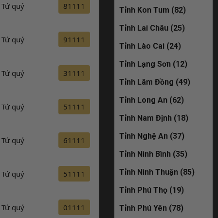
Tứ quý
81111
Đăng ký
Tỉnh Kon Tum (82)
19C-235.68
Tỉnh Lai Châu (25)
đã bán
Tứ quý
91111
Đăng ký
Tỉnh Lào Cai (24)
30M-009.90
Tỉnh Lạng Sơn (12)
Tứ quý
31111
Đăng ký
đã bán
Tỉnh Lâm Đồng (49)
Tỉnh Long An (62)
Tứ quý
51111
Đăng ký
Tỉnh Nam Định (18)
Tỉnh Nghệ An (37)
Tứ quý
61111
Đăng ký
Tỉnh Ninh Bình (35)
Tỉnh Ninh Thuận (85)
Tứ quý
51111
Đăng ký
Tỉnh Phú Thọ (19)
Tứ quý
01111
Đăng ký
Tỉnh Phú Yên (78)