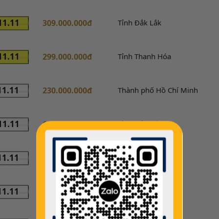
11.11
309.000.000đ
Tỉnh Đắk Lắk
11.11
299.000.000đ
Tỉnh Thanh Hóa
11.11
230.000.000đ
Thành phố Hồ Chí Minh
11.11
190.000.000đ
Tỉnh Đắk Nông
11.11
175.000.000đ
Tỉnh Bắc Ninh 99
11.11
158.000.000đ
Tỉnh Bác Ninh 98