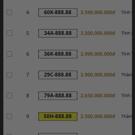
4
60K-888.88
3.599.000.000đ
Tỉnh Đ
5
34A-888.88
3.500.000.000đ
Tỉnh 
6
36K-888.88
2.999.000.000đ
Tỉnh 
7
29C-888.88
2.900.000.000đ
Thành
8
79A-888.88
2.630.000.000đ
Tỉnh 
9
50H-888.88
2.500.000.000đ
Thành