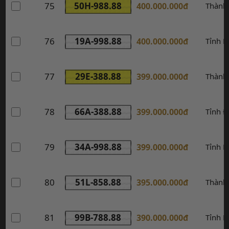
75
50H-988.88
400.000.000đ
Thành
76
19A-998.88
400.000.000đ
Tỉnh P
77
29E-388.88
399.000.000đ
Thành
78
66A-388.88
399.000.000đ
Tỉnh 
79
34A-998.88
399.000.000đ
Tỉnh 
80
51L-858.88
395.000.000đ
Thành
81
99B-788.88
390.000.000đ
Tỉnh B