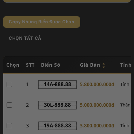
Copy Những Biển Được Chọn
CHỌN TẤT CẢ
Chọn
STT
Biển Số
Giá Bán
Tỉnh
1
14A-888.88
5.800.000.000đ
Tỉnh 
2
30L-888.88
5.000.000.000đ
Thành
3
19A-888.88
3.800.000.000đ
Tỉnh P