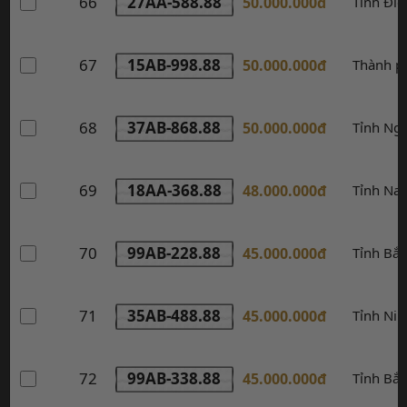
66
27AA-588.88
50.000.000đ
Tỉnh Điệ
67
15AB-998.88
50.000.000đ
Thành p
68
37AB-868.88
50.000.000đ
Tỉnh Ng
69
18AA-368.88
48.000.000đ
Tỉnh Na
70
99AB-228.88
45.000.000đ
Tỉnh Bắc
71
35AB-488.88
45.000.000đ
Tỉnh Nin
72
99AB-338.88
45.000.000đ
Tỉnh Bắc