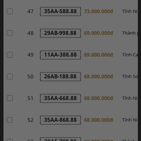
47
35AA-588.88
73.000.000đ
Tỉnh Nin
48
29AB-998.88
69.000.000đ
Thành p
49
11AA-388.88
69.000.000đ
Tỉnh Ca
50
26AB-188.88
68.000.000đ
Tỉnh Sơn
51
35AA-668.88
68.000.000đ
Tỉnh Nin
52
35AA-868.88
68.000.000đ
Tỉnh Nin