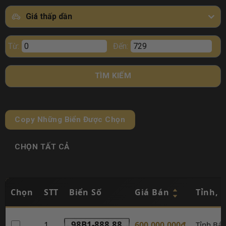
Giá thấp dần
Từ:
Đến:
TÌM KIẾM
Copy Những Biển Được Chọn
CHỌN TẤT CẢ
Chọn
STT
Biển Số
Giá Bán
Tỉnh, 
1
98B1-888.88
600.000.000đ
Tỉnh Bác