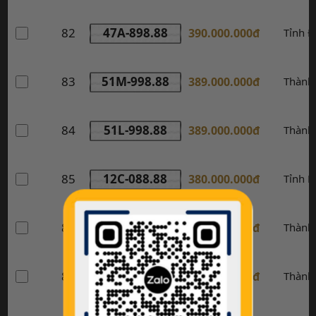
82
47A-898.88
390.000.000đ
Tỉnh Đ
83
51M-998.88
389.000.000đ
Thành
84
51L-998.88
389.000.000đ
Thành
85
12C-088.88
380.000.000đ
Tỉnh L
86
30B-968.88
380.000.000đ
Thành
87
51D-898.88
360.000.000đ
Thành