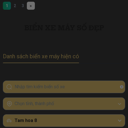
1
2
3
»
BIỂN XE MÁY SỐ ĐẸP
Danh sách biển xe máy hiện có
i
Chọn tỉnh, thành phố
Tam hoa 8