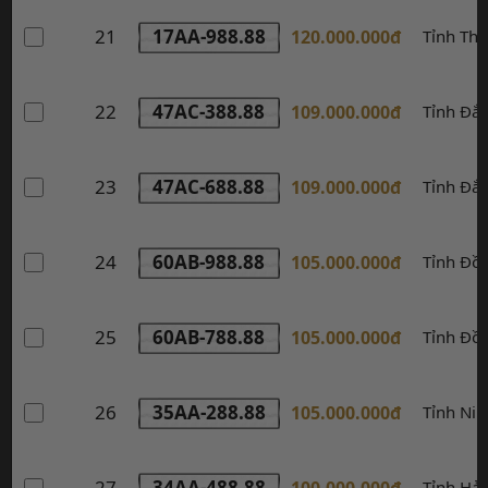
21
17AA-988.88
120.000.000đ
Tỉnh Thá
22
47AC-388.88
109.000.000đ
Tỉnh Đắk
23
47AC-688.88
109.000.000đ
Tỉnh Đắk
24
60AB-988.88
105.000.000đ
Tỉnh Đồ
25
60AB-788.88
105.000.000đ
Tỉnh Đồ
26
35AA-288.88
105.000.000đ
Tỉnh Nin
27
34AA-488.88
100.000.000đ
Tỉnh Hả