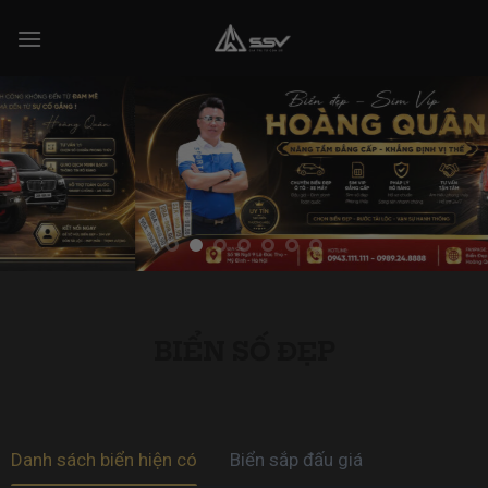
Skip
to
content
BIỂN SỐ ĐẸP
Danh sách biển hiện có
Biển sắp đấu giá