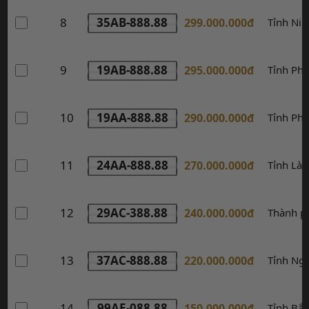
8
35AB-888.88
299.000.000đ
Tỉnh Nin
9
19AB-888.88
295.000.000đ
Tỉnh Ph
10
19AA-888.88
290.000.000đ
Tỉnh Ph
11
24AA-888.88
270.000.000đ
Tỉnh Lào
12
29AC-388.88
240.000.000đ
Thành p
13
37AC-888.88
220.000.000đ
Tỉnh Ng
14
99AE-088.88
150.000.000đ
Tỉnh Bắc