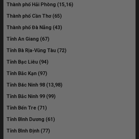
Thành phố Hải Phòng (15,16)
29K-361.86 đã bán
Thành phố Cần Thơ (65)
51M-588.58 đã bán
Thành phố Đà Nẵng (43)
30M-959.98 đã bán
Tỉnh An Giang (67)
30L-593.86 đã bán
Tỉnh Bà Rịa-Vũng Tàu (72)
Tỉnh Bạc Liêu (94)
19C-235.68 đã bán
Tỉnh Bắc Kạn (97)
30M-009.90 đã bán
Tỉnh Bác Ninh 98 (13,98)
Tỉnh Bắc Ninh 99 (99)
Tỉnh Bến Tre (71)
Tỉnh Bình Dương (61)
Tỉnh Bình Định (77)