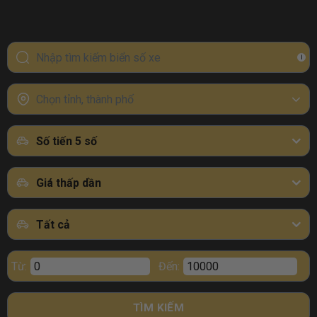
i
Chọn tỉnh, thành phố
Số tiến 5 số
Giá thấp dần
Tất cả
Từ:
Đến:
TÌM KIẾM