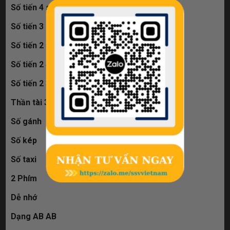
Số tiến 4 số
Số tiến 3 số
Số tiến 2 5 số
Số tiến 2 4 số
Số tiến 2 3 số
Thần tài 39
Số gánh
Số kép
Số taxi
2 Phím
Dễ nhớ
Dạng AB AB