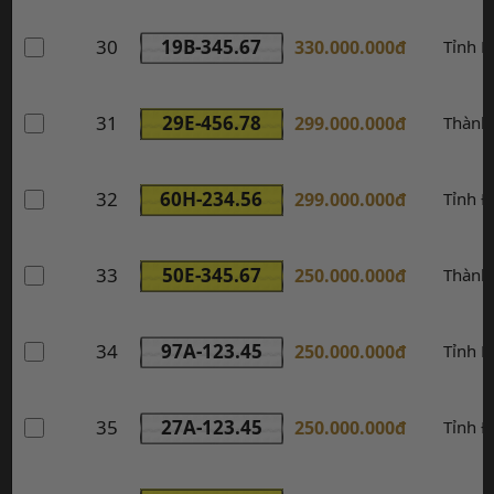
30
19B-345.67
330.000.000đ
Tỉnh P
31
29E-456.78
299.000.000đ
Thành
32
60H-234.56
299.000.000đ
Tỉnh Đ
33
50E-345.67
250.000.000đ
Thành
34
97A-123.45
250.000.000đ
Tỉnh B
35
27A-123.45
250.000.000đ
Tỉnh Đ