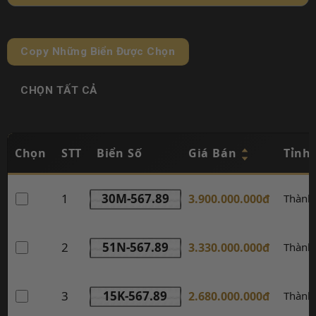
Copy Những Biển Được Chọn
CHỌN TẤT CẢ
Chọn
STT
Biển Số
Giá Bán
Tỉnh
1
30M-567.89
3.900.000.000đ
Thành
2
51N-567.89
3.330.000.000đ
Thành
3
15K-567.89
2.680.000.000đ
Thành