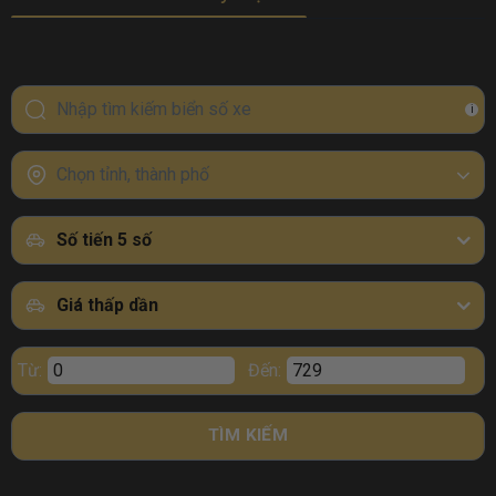
i
Chọn tỉnh, thành phố
Số tiến 5 số
Giá thấp dần
Từ:
Đến:
TÌM KIẾM