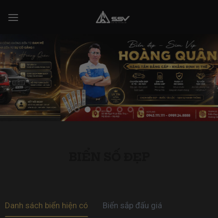
Skip
to
content
BIỂN SỐ ĐẸP
Danh sách biển hiện có
Biển sắp đấu giá