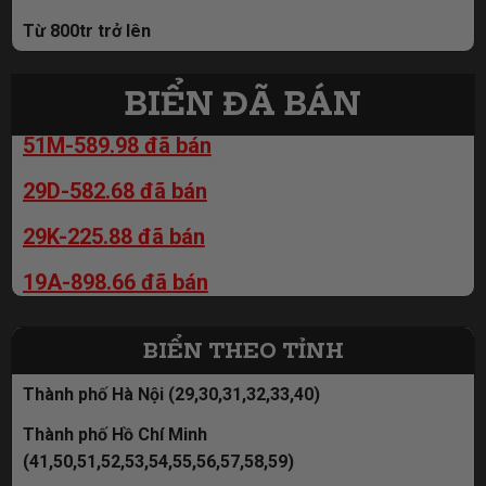
99B-337.77 = 89tr
29K-279.39 đã bán
Từ 800tr trở lên
99B-319.88 = 89tr
29K-200.99 đã bán
BIỂN ĐÃ BÁN
99B-219.91 = 89tr
51M-589.98 đã bán
99B-666.97 = 89tr
29D-582.68 đã bán
99B-589.98 = 89tr
29K-225.88 đã bán
19A-898.66 đã bán
30M-635.79 đã bán
30M-963.88 đã bán
BIỂN THEO TỈNH
19A-888.33= đã bán
Thành phố Hà Nội (29,30,31,32,33,40)
29K-369.86 đã bán
Thành phố Hồ Chí Minh
(41,50,51,52,53,54,55,56,57,58,59)
30M-582.28 đã bán