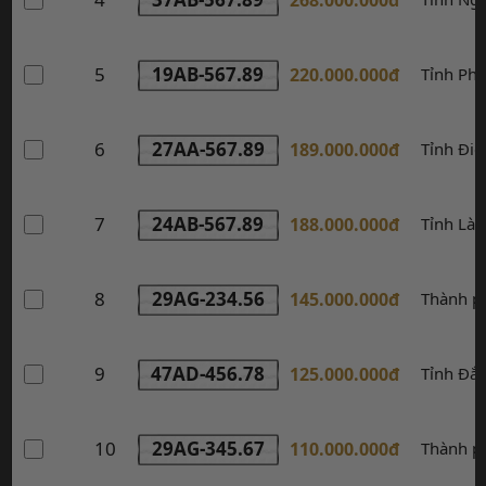
5
19AB-567.89
220.000.000đ
Tỉnh Ph
6
27AA-567.89
189.000.000đ
Tỉnh Điệ
7
24AB-567.89
188.000.000đ
Tỉnh Lào
8
29AG-234.56
145.000.000đ
Thành p
9
47AD-456.78
125.000.000đ
Tỉnh Đắk
10
29AG-345.67
110.000.000đ
Thành p