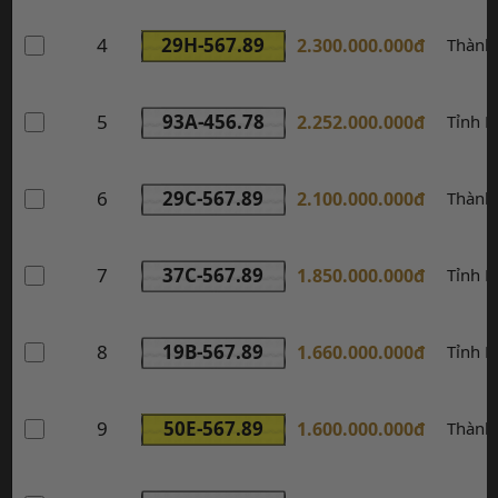
4
29H-567.89
2.300.000.000đ
Thành
5
93A-456.78
2.252.000.000đ
Tỉnh B
6
29C-567.89
2.100.000.000đ
Thành
7
37C-567.89
1.850.000.000đ
Tỉnh 
8
19B-567.89
1.660.000.000đ
Tỉnh P
9
50E-567.89
1.600.000.000đ
Thành