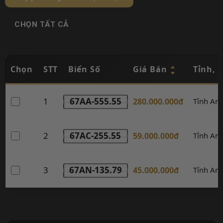
CHỌN TẤT CẢ
Chọn
STT
Biển Số
Giá Bán
Tỉnh, 
1
67AA-555.55
280.000.000đ
Tỉnh An
2
67AC-255.55
59.000.000đ
Tỉnh An
3
67AN-135.79
45.000.000đ
Tỉnh An