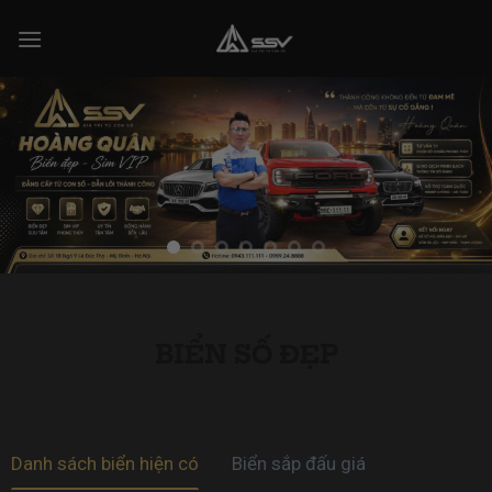
Skip
to
content
BIỂN SỐ ĐẸP
Danh sách biển hiện có
Biển sắp đấu giá