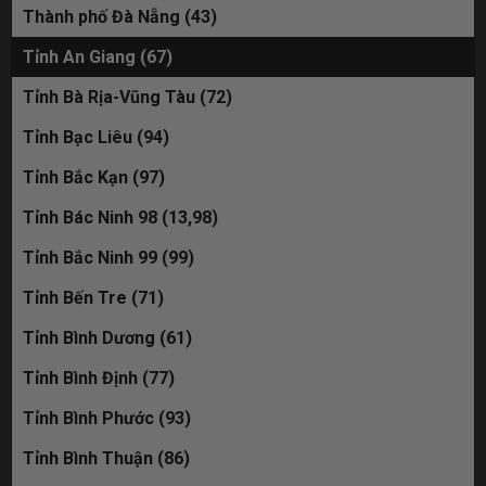
Thành phố Đà Nẵng (43)
51M-588.58 đã bán
Tỉnh An Giang (67)
30M-959.98 đã bán
Tỉnh Bà Rịa-Vũng Tàu (72)
30L-593.86 đã bán
Tỉnh Bạc Liêu (94)
19C-235.68 đã bán
Tỉnh Bắc Kạn (97)
30M-009.90 đã bán
Tỉnh Bác Ninh 98 (13,98)
Tỉnh Bắc Ninh 99 (99)
Tỉnh Bến Tre (71)
Tỉnh Bình Dương (61)
Tỉnh Bình Định (77)
Tỉnh Bình Phước (93)
Tỉnh Bình Thuận (86)