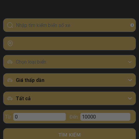
i
Chọn loại biển
Giá thấp dần
Tất cả
Từ:
Đến:
TÌM KIẾM