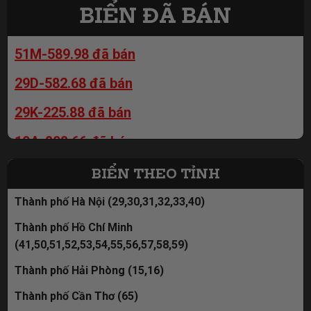
29K-200.99 đã bán
BIỂN ĐÃ BÁN
99B-219.91 = 89tr
51M-589.98 đã bán
99B-666.97 = 89tr
29D-582.68 đã bán
99B-589.98 = 89tr
29K-225.88 đã bán
19A-898.66 đã bán
30M-635.79 đã bán
BIỂN THEO TỈNH
30M-963.88 đã bán
Thành phố Hà Nội (29,30,31,32,33,40)
19A-888.33= đã bán
Thành phố Hồ Chí Minh
29K-369.86 đã bán
(41,50,51,52,53,54,55,56,57,58,59)
Thành phố Hải Phòng (15,16)
30M-582.28 đã bán
Thành phố Cần Thơ (65)
29K-361.86 đã bán