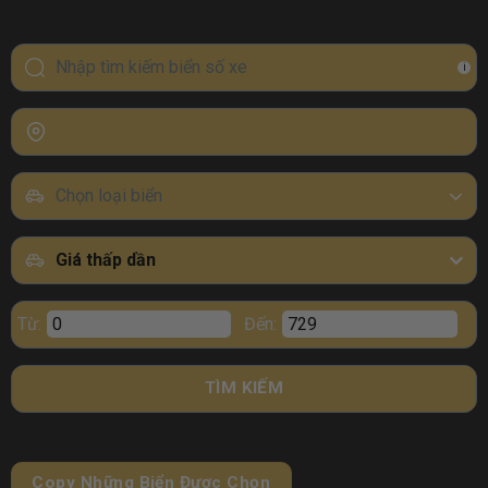
i
Chọn loại biển
Giá thấp dần
Từ:
Đến:
TÌM KIẾM
Copy Những Biển Được Chọn