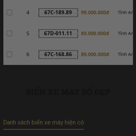
4
67C-189.89
99.000.000đ
Tỉnh An
5
67D-011.11
89.000.000đ
Tỉnh An
6
67C-168.86
89.000.000đ
Tỉnh An
BIỂN XE MÁY SỐ ĐẸP
Danh sách biển xe máy hiện có