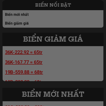
BIỂN NỔI BẬT
98A-666.00 = 59tr
Biển mới nhất
98A-666.00 = 59tr
Biển giảm giá
36K-167.77 = 65tr
36K-222.92 = 65tr
BIỂN GIẢM GIÁ
36K-222.92 = 65tr
98A-829.89 = 110tr
36K-167.77 = 65tr
98A-956.89 = 110tr
19B-559.88 = 68tr
98A-928.89 = 110tr
19B-393.33 = 68tr
98A-987.79 = 110tr
51L-619.91 = 69tr
98C-368.86 = 150tr
BIỂN MỚI NHẤT
51N-556.65 = 69tr
98C-339.39 = 200tr