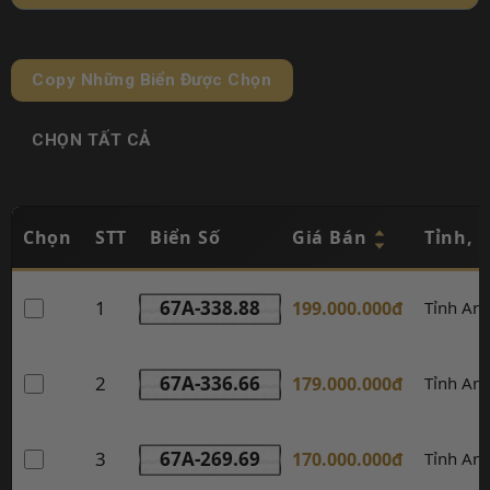
Copy Những Biển Được Chọn
CHỌN TẤT CẢ
Chọn
STT
Biển Số
Giá Bán
Tỉnh, 
1
67A-338.88
199.000.000đ
Tỉnh An
2
67A-336.66
179.000.000đ
Tỉnh An
3
67A-269.69
170.000.000đ
Tỉnh An