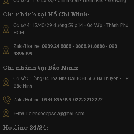
Cơ sở 3: 110 Lê Độ - Chính Gián- Thanh Khê - Đà Nẵng
Chi nhánh tại Hồ Chí Minh:
Cơ sở 4:
15/40/29 đường 59 p14 - Gò Vấp - Thành Phố
HCM
Zalo/Hotline:
0989.24.8888 - 0888.91.8888 - 098
4896999
Chi nhánh tại Bắc Ninh:
Cơ sở 5:
Tầng 04 Toà Nhà DAI ICHI 563 Hà Thuyên - TP
Bắc Ninh
Zalo/Hotline:
0984.896.999-02222212222
E-mail:
biensodepssv@gmail.com
Hotline 24/24: