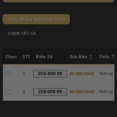
Copy Những Biển Được Chọn
CHỌN TẤT CẢ
Chọn
STT
Biển Số
Giá Bán
Tỉnh, T
1
25D-009.99
89.000.000đ
Tỉnh Lai 
2
25B-009.99
89.000.000đ
Tỉnh Lai 