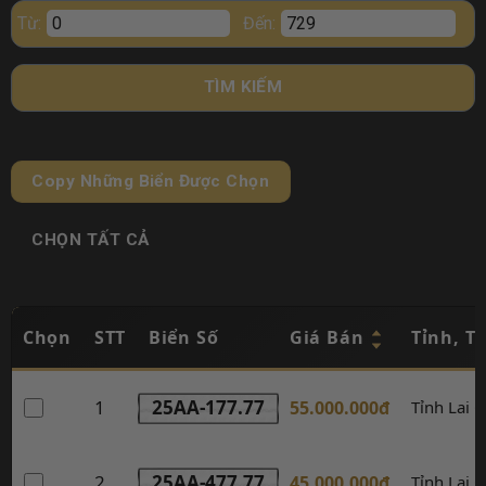
Từ:
Đến:
TÌM KIẾM
Copy Những Biển Được Chọn
CHỌN TẤT CẢ
Chọn
STT
Biển Số
Giá Bán
Tỉnh, T
1
25AA-177.77
55.000.000đ
Tỉnh Lai 
2
25AA-477.77
45.000.000đ
Tỉnh Lai 