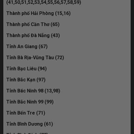
29K-369.86 đã bán
(41,50,51,52,53,54,55,56,57,58,59)
Thành phố Hải Phòng (15,16)
30M-582.28 đã bán
Thành phố Cần Thơ (65)
29K-361.86 đã bán
Thành phố Đà Nẵng (43)
51M-588.58 đã bán
Tỉnh An Giang (67)
30M-959.98 đã bán
Tỉnh Bà Rịa-Vũng Tàu (72)
30L-593.86 đã bán
Tỉnh Bạc Liêu (94)
19C-235.68 đã bán
Tỉnh Bắc Kạn (97)
30M-009.90 đã bán
Tỉnh Bác Ninh 98 (13,98)
Tỉnh Bắc Ninh 99 (99)
Tỉnh Bến Tre (71)
Tỉnh Bình Dương (61)