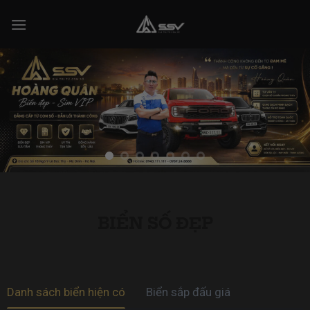
Skip
to
content
BIỂN SỐ ĐẸP
Danh sách biển hiện có
Biển sắp đấu giá