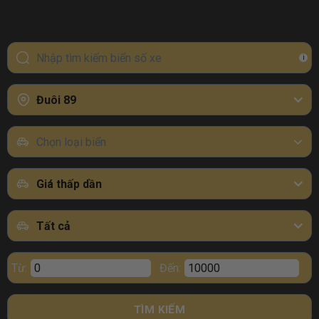
i
Đuôi 89
Chọn loại biển
Giá thấp dần
Tất cả
Từ:
Đến:
TÌM KIẾM