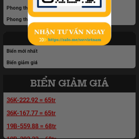
Phong thủy tổng 9
Phong thủy tổng 10
98A-666.00 = 59tr
BIỂN NỔI BẬT
98A-666.00 = 59tr
Biển mới nhất
98A-666.00 = 59tr
Biển giảm giá
36K-167.77 = 65tr
36K-222.92 = 65tr
BIỂN GIẢM GIÁ
36K-222.92 = 65tr
98A-829.89 = 110tr
36K-167.77 = 65tr
98A-956.89 = 110tr
19B-559.88 = 68tr
98A-928.89 = 110tr
19B-393.33 = 68tr