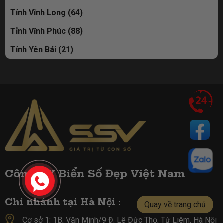
Tỉnh Vĩnh Long (64)
Tỉnh Vĩnh Phúc (88)
Tỉnh Yên Bái (21)
Công TY Biển Số Đẹp Việt Nam
Chi nhánh tại Hà Nội :
Quay về trang chủ
Cơ sở 1: 1B, Văn Minh/9 Đ. Lê Đức Thọ, Từ Liêm, Hà Nội