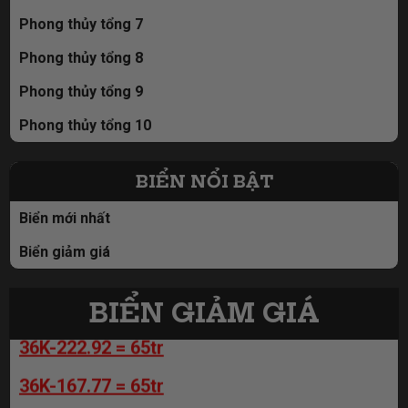
Phong thủy tổng 7
Phong thủy tổng 8
Phong thủy tổng 9
Phong thủy tổng 10
98A-666.00 = 59tr
98A-666.00 = 59tr
BIỂN NỔI BẬT
98A-666.00 = 59tr
Biển mới nhất
36K-167.77 = 65tr
Biển giảm giá
36K-222.92 = 65tr
BIỂN GIẢM GIÁ
36K-222.92 = 65tr
98A-829.89 = 110tr
36K-167.77 = 65tr
98A-956.89 = 110tr
19B-559.88 = 68tr