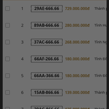
1
29AE-666.66
729.000.000đ
Thành p
2
89AB-666.66
280.000.000đ
Tỉnh Hư
3
37AC-666.66
268.000.000đ
Tỉnh Ng
4
66AF-266.66
180.000.000đ
Tỉnh Đồ
5
66AA-366.66
180.000.000đ
Tỉnh Đồ
6
15AB-866.66
139.000.000đ
Thành p
Thành p