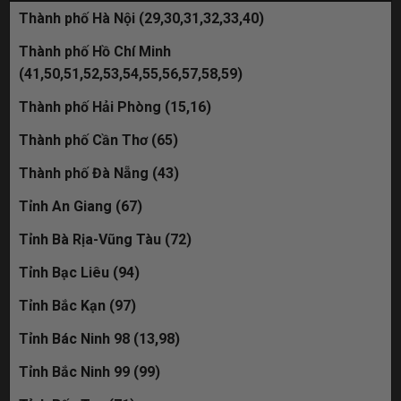
19A-888.33= đã bán
Thành phố Hà Nội (29,30,31,32,33,40)
29K-369.86 đã bán
Thành phố Hồ Chí Minh
(41,50,51,52,53,54,55,56,57,58,59)
30M-582.28 đã bán
Thành phố Hải Phòng (15,16)
29K-361.86 đã bán
Thành phố Cần Thơ (65)
51M-588.58 đã bán
Thành phố Đà Nẵng (43)
30M-959.98 đã bán
Tỉnh An Giang (67)
30L-593.86 đã bán
Tỉnh Bà Rịa-Vũng Tàu (72)
Tỉnh Bạc Liêu (94)
19C-235.68 đã bán
Tỉnh Bắc Kạn (97)
30M-009.90 đã bán
Tỉnh Bác Ninh 98 (13,98)
Tỉnh Bắc Ninh 99 (99)