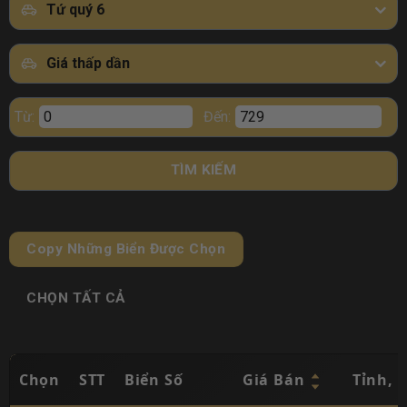
Tứ quý 6
Giá thấp dần
Từ:
Đến:
TÌM KIẾM
Copy Những Biển Được Chọn
CHỌN TẤT CẢ
Chọn
STT
Biển Số
Giá Bán
Tỉnh, 