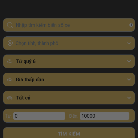
i
Chọn tỉnh, thành phố
Tứ quý 6
Giá thấp dần
Tất cả
Từ:
Đến:
TÌM KIẾM