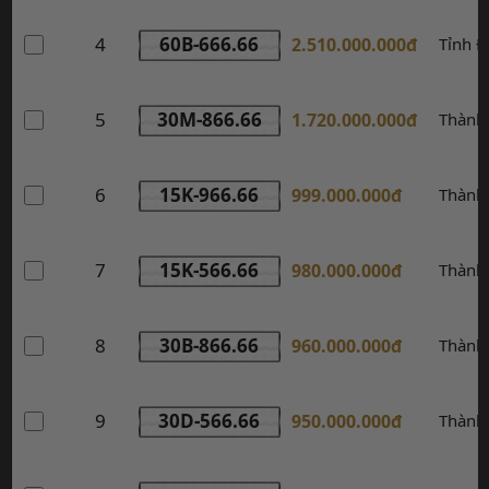
4
60B-666.66
2.510.000.000đ
Tỉnh Đ
5
30M-866.66
1.720.000.000đ
Thành
6
15K-966.66
999.000.000đ
Thành
7
15K-566.66
980.000.000đ
Thành
8
30B-866.66
960.000.000đ
Thành
9
30D-566.66
950.000.000đ
Thành