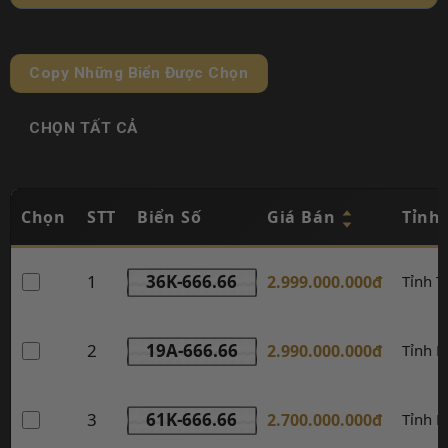
Copy Những Biển Được Chọn
CHỌN TẤT CẢ
Chọn
STT
Biển Số
Giá Bán
Tỉnh
1
36K-666.66
2.999.000.000đ
Tỉnh 
2
19A-666.66
2.990.000.000đ
Tỉnh P
3
61K-666.66
2.700.000.000đ
Tỉnh 