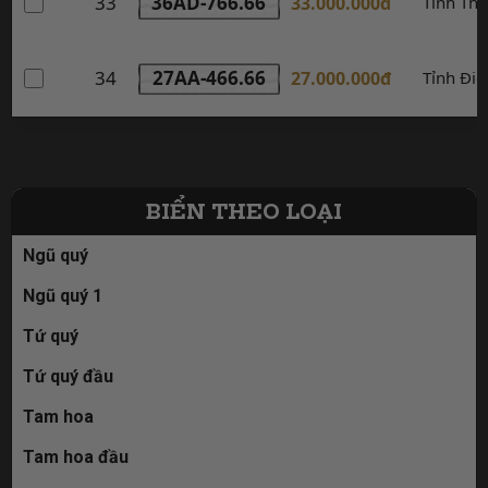
33
36AD-766.66
33.000.000đ
Tỉnh Th
34
27AA-466.66
27.000.000đ
Tỉnh Điệ
BIỂN THEO LOẠI
Ngũ quý
Ngũ quý 1
Tứ quý
Tứ quý đầu
Tam hoa
Tam hoa đầu