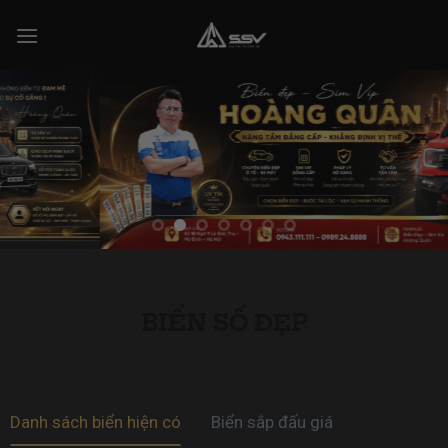
Skip
to
content
BIỂN SỐ ĐẸP
Danh sách biển hiện có
Biển sắp đấu giá