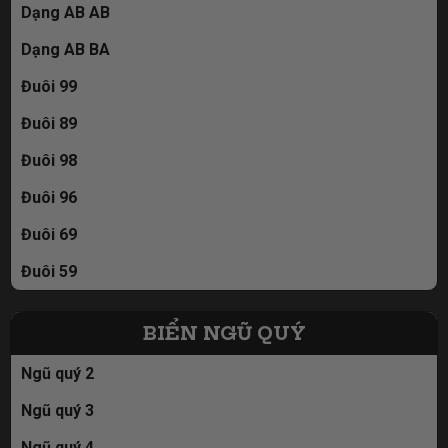
Dạng AB AB
Dạng AB BA
Đuôi 99
Đuôi 89
Đuôi 98
Đuôi 96
Đuôi 69
Đuôi 59
BIỂN NGŨ QUÝ
Ngũ quý 2
Ngũ quý 3
Ngũ quý 4