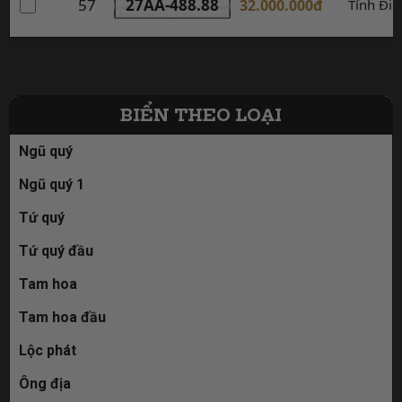
57
27AA-488.88
32.000.000đ
Tỉnh Điệ
BIỂN THEO LOẠI
Ngũ quý
Ngũ quý 1
Tứ quý
Tứ quý đầu
Tam hoa
Tam hoa đầu
Lộc phát
Ông địa