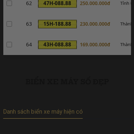
62
47H-088.88
250.000.000đ
Tỉnh Đ
63
15H-188.88
230.000.000đ
Thành
64
43H-088.88
169.000.000đ
Thành
BIỂN XE MÁY SỐ ĐẸP
Danh sách biển xe máy hiện có