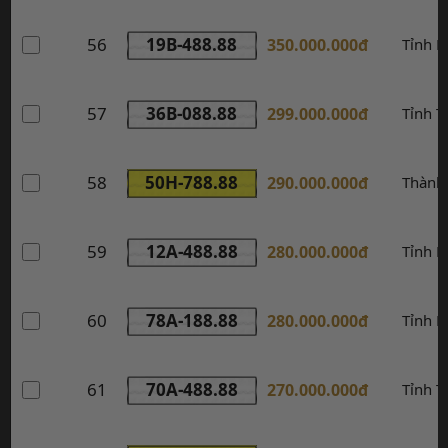
56
19B-488.88
350.000.000đ
Tỉnh P
57
36B-088.88
299.000.000đ
Tỉnh 
58
50H-788.88
290.000.000đ
Thành
59
12A-488.88
280.000.000đ
Tỉnh L
60
78A-188.88
280.000.000đ
Tỉnh P
61
70A-488.88
270.000.000đ
Tỉnh T