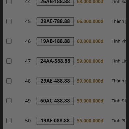
44
26AB-188.88
68.000.000đ
Tỉnh Sơn
45
29AE-788.88
66.000.000đ
Thành p
46
19AB-188.88
60.000.000đ
Tỉnh Ph
47
24AA-588.88
59.000.000đ
Tỉnh Lào
48
29AE-488.88
59.000.000đ
Thành p
49
60AC-488.88
59.000.000đ
Tỉnh Đồ
50
19AF-088.88
55.000.000đ
Tỉnh Ph