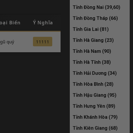
đã bán
Tỉnh Đồng Nai (39,60)
Tỉnh Đồng Tháp (66)
oại Biển
Ý Nghĩa
Đăng Ký
29K-361.86
Tỉnh Gia Lai (81)
đã bán
Tỉnh Hà Giang (23)
gũ quý
11111
Đăng ký
Tỉnh Hà Nam (90)
51M-588.58
Tỉnh Hà Tĩnh (38)
đã bán
Tỉnh Hải Dương (34)
30M-959.98
Tỉnh Hòa Bình (28)
đã bán
Tỉnh Hậu Giang (95)
Tỉnh Hưng Yên (89)
30L-593.86
Tỉnh Khánh Hòa (79)
đã bán
Tỉnh Kiên Giang (68)