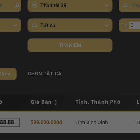
Thần tài 39
Chọ
i
Tất cả
Từ:
TÌM KIẾM
Chọn
CHỌN TẤT CẢ
ố
Giá Bán
Tỉnh, Thành Phố
L
88.88
599.000.000đ
Tỉnh Bình Định
T