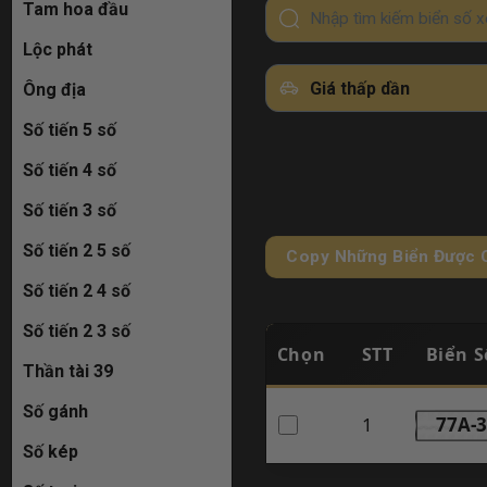
Tam hoa đầu
Lộc phát
Giá thấp dần
Ông địa
Số tiến 5 số
Số tiến 4 số
Số tiến 3 số
Số tiến 2 5 số
Copy Những Biển Được 
Số tiến 2 4 số
Số tiến 2 3 số
Chọn
STT
Biển S
Thần tài 39
Số gánh
1
77A-3
Số kép