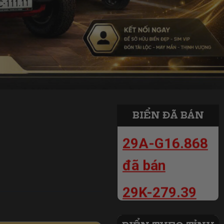
30C-799.99
đã bán
30B-799.99
đã bán
BIỂN ĐÃ BÁN
29A-G16.868
đã bán
29K-279.39
đã bán