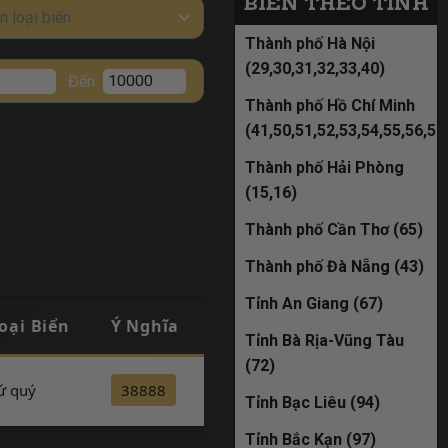
29K-200.99
BIỂN THEO TỈNH
n loại biển
đã bán
Thành phố Hà Nội
(29,30,31,32,33,40)
Đến:
51M-589.98
Thành phố Hồ Chí Minh
(41,50,51,52,53,54,55,56,57
đã bán
Thành phố Hải Phòng
29D-582.68
(15,16)
Thành phố Cần Thơ (65)
đã bán
Thành phố Đà Nẵng (43)
29K-225.88
Tỉnh An Giang (67)
oại Biển
Ý Nghĩa
Đăng Ký
đã bán
Tỉnh Bà Rịa-Vũng Tàu
(72)
19A-898.66
ứ quý
38888
Đăng ký
Tỉnh Bạc Liêu (94)
đã bán
Tỉnh Bắc Kạn (97)