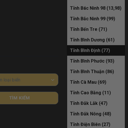
Tỉnh Bác Ninh 98 (13,98)
30M-635.79
Tỉnh Bắc Ninh 99 (99)
đã bán
Tỉnh Bến Tre (71)
30M-963.88
Tỉnh Bình Dương (61)
Tỉnh Bình Định (77)
đã bán
Tỉnh Bình Phước (93)
19A-888.33=
Tỉnh Bình Thuận (86)
đã bán
n loại biển
Tỉnh Cà Mau (69)
Tỉnh Cao Bằng (11)
29K-369.86
TÌM KIẾM
Tỉnh Đắk Lắk (47)
đã bán
Tỉnh Đắk Nông (48)
30M-582.28
Tỉnh Điện Biên (27)