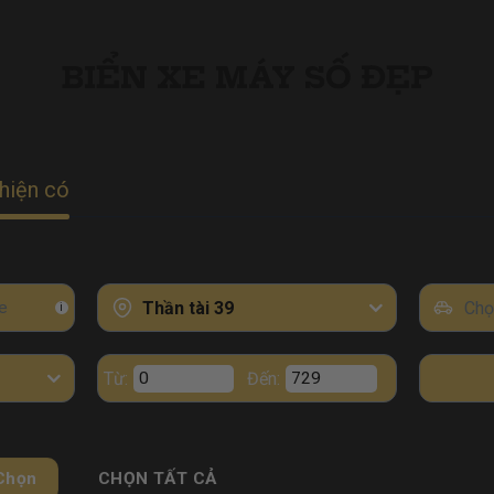
BIỂN XE MÁY SỐ ĐẸP
hiện có
Thần tài 39
Chọ
i
Từ:
Đến:
Chọn
CHỌN TẤT CẢ