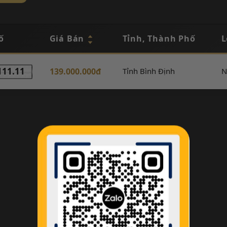
ố
Giá Bán
Tỉnh, Thành Phố
L
111.11
139.000.000đ
Tỉnh Bình Định
N