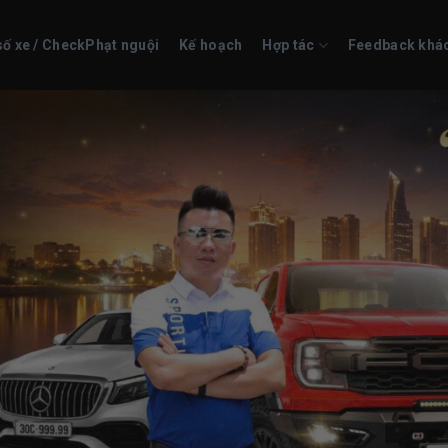
số xe / CheckPhạt nguội
Kế hoạch
Hợp tác
Feedback khá