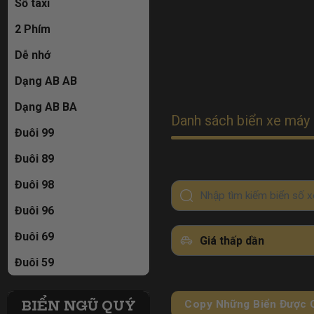
Số taxi
2 Phím
Dễ nhớ
Dạng AB AB
Dạng AB BA
Danh sách biển xe máy 
Đuôi 99
Đuôi 89
Đuôi 98
Đuôi 96
Đuôi 69
Giá thấp dần
Đuôi 59
BIỂN NGŨ QUÝ
Copy Những Biển Được 