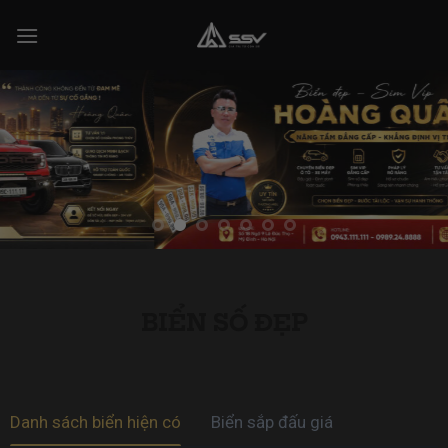
Skip
to
content
BIỂN SỐ ĐẸP
Danh sách biển hiện có
Biển sắp đấu giá