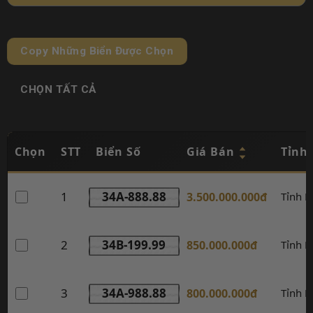
Copy Những Biển Được Chọn
CHỌN TẤT CẢ
Chọn
STT
Biển Số
Giá Bán
Tỉnh
1
34A-888.88
3.500.000.000đ
Tỉnh 
2
34B-199.99
850.000.000đ
Tỉnh 
3
34A-988.88
800.000.000đ
Tỉnh 