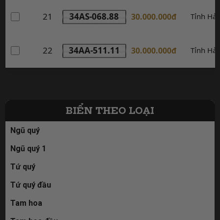
21
34AS-068.88
30.000.000đ
Tỉnh Hả
22
34AA-511.11
30.000.000đ
Tỉnh Hả
BIỂN THEO LOẠI
Ngũ quý
Ngũ quý 1
Tứ quý
Tứ quý đầu
Tam hoa