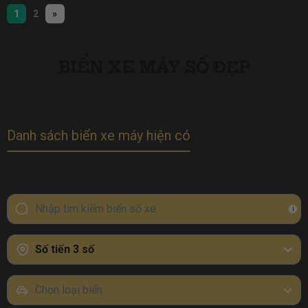
1
2
»
BIỂN XE MÁY SỐ ĐẸP
Danh sách biển xe máy hiện có
i
Số tiến 3 số
Chọn loại biển