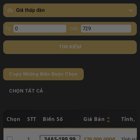
Giá thấp dần
Từ:
Đến:
TÌM KIẾM
Copy Những Biển Được Chọn
CHỌN TẤT CẢ
Chọn
STT
Biển Số
Giá Bán
Tỉnh, 
1
34AS-199.99
179.000.000đ
Tỉnh Hả