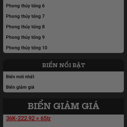
Phong thủy tổng 6
Phong thủy tổng 7
Phong thủy tổng 8
Phong thủy tổng 9
Phong thủy tổng 10
98A-666.00 = 59tr
98A-666.00 = 59tr
BIỂN NỔI BẬT
98A-666.00 = 59tr
Biển mới nhất
36K-167.77 = 65tr
Biển giảm giá
36K-222.92 = 65tr
BIỂN GIẢM GIÁ
36K-222.92 = 65tr
98A-829.89 = 110tr
36K-167.77 = 65tr