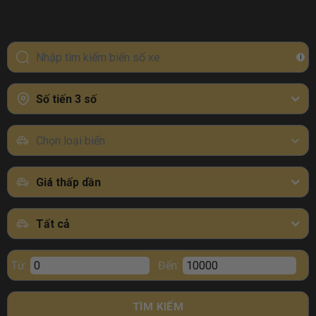
i
Số tiến 3 số
Chọn loại biển
Giá thấp dần
Tất cả
Từ:
Đến:
TÌM KIẾM